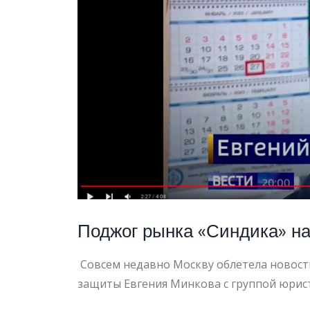
СИНДИ
Поджог рынка «Синдика» н
Совсем недавно Москву облетела новост
защиты Евгения Минкова с группой юрис