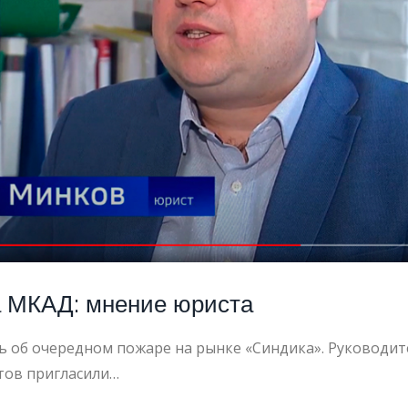
КА
а МКАД: мнение юриста
ь об очередном пожаре на рынке «Синдика». Руководи
тов пригласили…