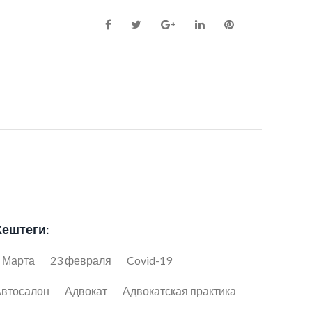
Facebook
Twitter
Google+
LinkedIn
Pinterest
Хештеги:
 Марта
23 февраля
Covid-19
втосалон
Адвокат
Адвокатская практика