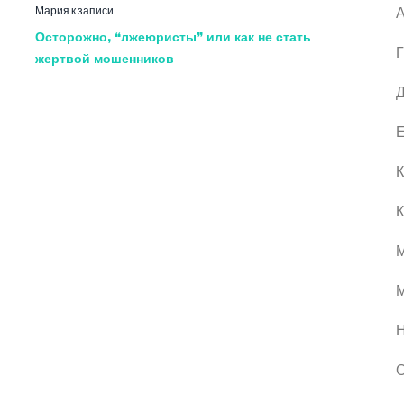
Мария
к записи
А
Осторожно, “лжеюристы” или как не стать
Г
жертвой мошенников
Д
Е
К
К
М
О