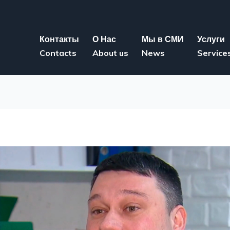
Контакты
О Нас
Мы в СМИ
Услуги
Contacts
About us
News
Service