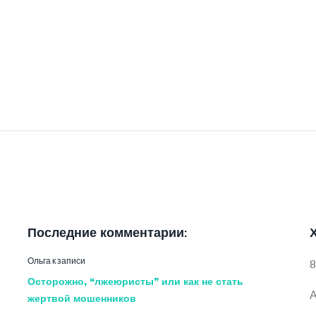
Последние комментарии:
Ольга
к записи
8
Осторожно, “лжеюристы” или как не стать
А
жертвой мошенников