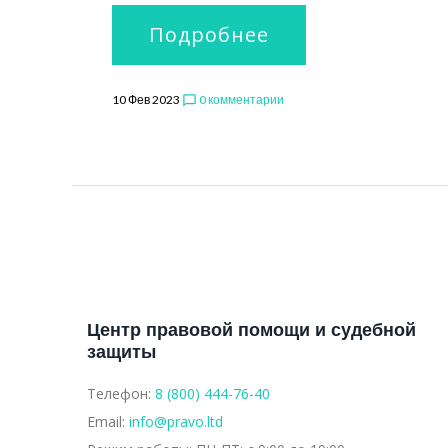
Подробнее
10 Фев 2023
0 комментарии
chat_bubble_outline
Центр правовой помощи и судебной
защиты
Телефон:
8 (800) 444-76-40
Email:
info@pravo.ltd