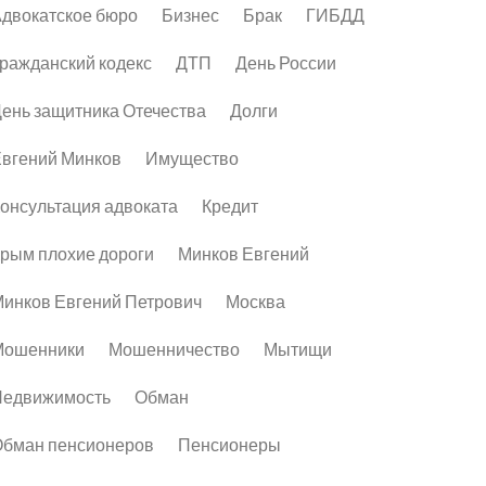
двокатское бюро
Бизнес
Брак
ГИБДД
ражданский кодекс
ДТП
День России
ень защитника Отечества
Долги
вгений Минков
Имущество
онсультация адвоката
Кредит
рым плохие дороги
Минков Евгений
инков Евгений Петрович
Москва
Мошенники
Мошенничество
Мытищи
Недвижимость
Обман
бман пенсионеров
Пенсионеры