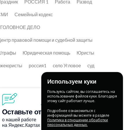
раздник
РОССИЯ 1
Работа
Развод
СМИ
Семейный кодекс
УГОЛОВНОЕ ДЕЛО
ентр правовой помощи и судебной защиты
Штрафы
Юридическая помощь
Юристы
лжеюристы
россия1
село Угловое
суд
Используем куки
Пользуясь сайтом, вы соглашаетесь на
использование файлов куки. Благодаря
этому сайт работает лучше.
Подробнее ознакомиться с
информацией вы можете в разделе
Политика в отношении обработки
персональных данных.