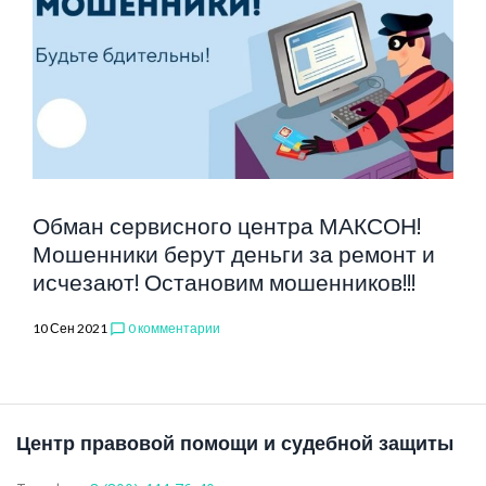
ЦЕНТР
МАКСОН
Обман сервисного центра МАКСОН!
Мошенники берут деньги за ремонт и
исчезают! Остановим мошенников!!!
10 Сен 2021
0 комментарии
chat_bubble_outline
Центр правовой помощи и судебной защиты