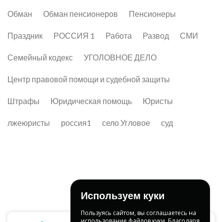
Обман
Обман пенсионеров
Пенсионеры
Праздник
РОССИЯ 1
Работа
Развод
СМИ
Семейный кодекс
УГОЛОВНОЕ ДЕЛО
Центр правовой помощи и судебной защиты
Штрафы
Юридическая помощь
Юристы
лжеюристы
россия1
село Угловое
суд
Используем куки
Пользуясь сайтом, вы соглашаетесь на
использование файлов куки. Благодаря