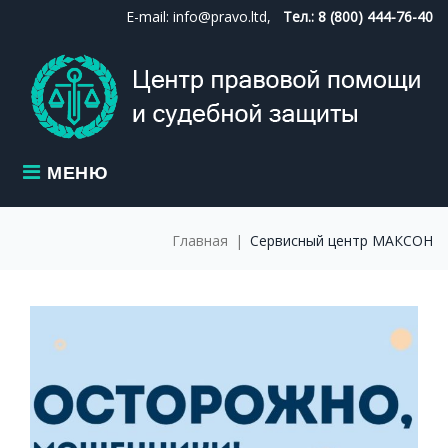
Skip
E-mail: info@pravo.ltd,
Тел.: 8 (800) 444-76-40
to
content
МЕНЮ
Главная
|
Сервисный центр МАКСОН
МЕТКА:
СЕРВИСНЫЙ