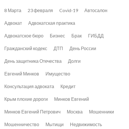
8 Марта
23 февраля
Covid-19
Автосалон
Адвокат
Адвокатская практика
Адвокатское бюро
Бизнес
Брак
ГИБДД
Гражданский кодекс
ДТП
День России
День защитника Отечества
Долги
Евгений Минков
Имущество
Консультация адвоката
Кредит
Крым плохие дороги
Минков Евгений
Минков Евгений Петрович
Москва
Мошенники
Мошенничество
Мытищи
Недвижимость