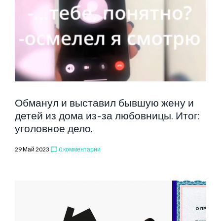
ДЕЛА
Обманул и выставил бывшую жену и
детей из дома из-за любовницы. Итог:
уголовное дело.
29 Май 2023
0 комментарии
chat_bubble_outline