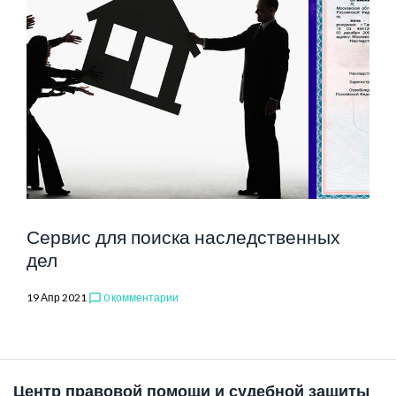
Сервис для поиска наследственных
дел
19 Апр 2021
0 комментарии
chat_bubble_outline
Центр правовой помощи и судебной защиты