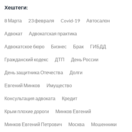
Хештеги:
8 Марта
23 февраля
Covid-19
Автосалон
Адвокат
Адвокатская практика
Адвокатское бюро
Бизнес
Брак
ГИБДД
Гражданский кодекс
ДТП
День России
День защитника Отечества
Долги
Евгений Минков
Имущество
Консультация адвоката
Кредит
Крым плохие дороги
Минков Евгений
Минков Евгений Петрович
Москва
Мошенники