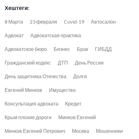
Хештеги:
8 Марта
23 февраля
Covid-19
Автосалон
Адвокат
Адвокатская практика
Адвокатское бюро
Бизнес
Брак
ГИБДД
Гражданский кодекс
ДТП
День России
День защитника Отечества
Долги
Евгений Минков
Имущество
Консультация адвоката
Кредит
Крым плохие дороги
Минков Евгений
Минков Евгений Петрович
Москва
Мошенники