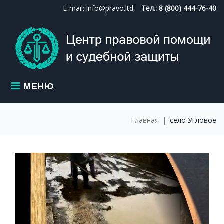
Skip
E-mail: info@pravo.ltd,
Тел.: 8 (800) 444-76-40
to
content
МЕНЮ
Главная
|
село Угловое
МЕТКА:
СЕЛО