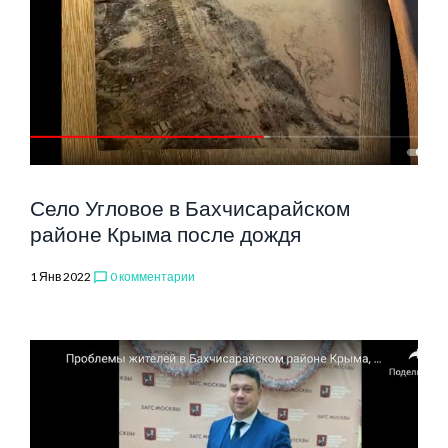
УГЛОВОЕ
Село Угловое в Бахчисарайском
районе Крыма после дождя
1 Янв 2022
0 комментарии
chat_bubble_outline