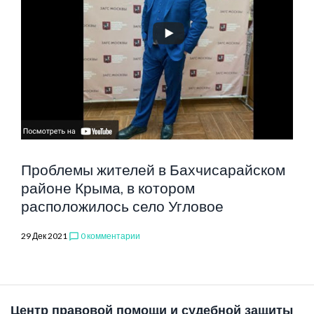
Проблемы жителей в Бахчисарайском
районе Крыма, в котором
расположилось село Угловое
29 Дек 2021
0 комментарии
chat_bubble_outline
Центр правовой помощи и судебной защиты