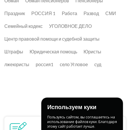
Обман
Обман пенсионеров
Пенсионеры
Праздник
РОССИЯ 1
Работа
Развод
СМИ
Семейный кодекс
УГОЛОВНОЕ ДЕЛО
Центр правовой помощи и судебной защиты
Штрафы
Юридическая помощь
Юристы
лжеюристы
россия1
село Угловое
суд
Используем куки
Пользуясь сайтом, вы соглашаетесь на
использование файлов куки. Благодаря
этому сайт работает лучше.