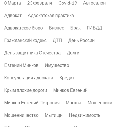
8 Марта
23 февраля
Covid-19
Автосалон
Адвокат
Адвокатская практика
Адвокатское бюро
Бизнес
Брак
ГИБДД
Гражданский кодекс
ДТП
День России
День защитника Отечества
Долги
Евгений Минков
Имущество
Консультация адвоката
Кредит
Крым плохие дороги
Минков Евгений
Минков Евгений Петрович
Москва
Мошенники
Мошенничество
Мытищи
Недвижимость