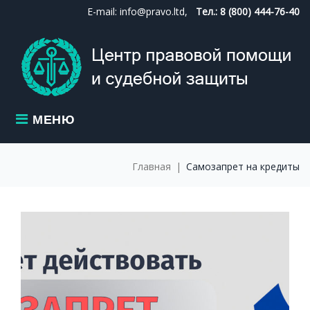
Skip
E-mail: info@pravo.ltd,
Тел.: 8 (800) 444-76-40
to
content
МЕНЮ
Главная
|
Самозапрет на кредиты
МЕТКА:
САМОЗАПРЕ