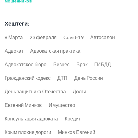
мошенников
Хештеги:
8 Марта
23 февраля
Covid-19
Автосалон
Адвокат
Адвокатская практика
Адвокатское бюро
Бизнес
Брак
ГИБДД
Гражданский кодекс
ДТП
День России
День защитника Отечества
Долги
Евгений Минков
Имущество
Консультация адвоката
Кредит
Крым плохие дороги
Минков Евгений