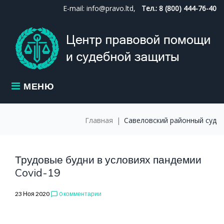
Skip
E-mail: info@pravo.ltd,
Тел.: 8 (800) 444-76-40
to
content
МЕНЮ
Главная
|
Савеловский районный суд
МЕТКА:
Трудовые будни в условиях пандемии
Covid-19
23 Ноя 2020
0 комментарии
chat_bubble_outline
САВЕЛОВСК