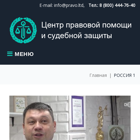
Skip
E-mail: info@pravo.ltd,
Тел.: 8 (800) 444-76-40
to
content
МЕНЮ
Главная
|
РОССИЯ 1
МЕТКА:
РОССИЯ