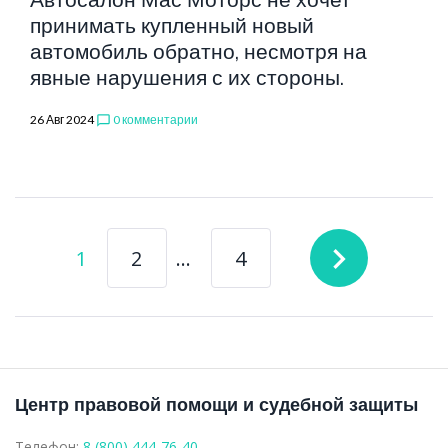
принимать купленный новый
автомобиль обратно, несмотря на
явные нарушения с их стороны.
26 Авг 2024
0 комментарии
chat_bubble_outline
Навигация
navigate_next
1
2
…
4
по
записям
Центр правовой помощи и судебной защиты
Телефон:
8 (800) 444-76-40