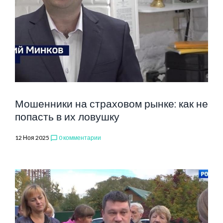
1
Мошенники на страховом рынке: как не
попасть в их ловушку
12 Ноя 2025
0 комментарии
chat_bubble_outline