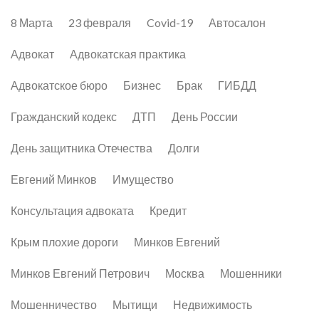
8 Марта
23 февраля
Covid-19
Автосалон
Адвокат
Адвокатская практика
Адвокатское бюро
Бизнес
Брак
ГИБДД
Гражданский кодекс
ДТП
День России
День защитника Отечества
Долги
Евгений Минков
Имущество
Консультация адвоката
Кредит
Крым плохие дороги
Минков Евгений
Минков Евгений Петрович
Москва
Мошенники
Мошенничество
Мытищи
Недвижимость