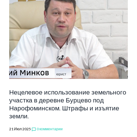
Нецелевое использование земельного
участка в деревне Бурцево под
Нарофоминском. Штрафы и изъятие
земли.
21 Июл 2025
0 комментарии
chat_bubble_outline