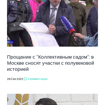
Прощание с “Коллективным садом”: в
Москве сносят участки с полувековой
историей
28 Сен 2025
0 комментарии
chat_bubble_outline