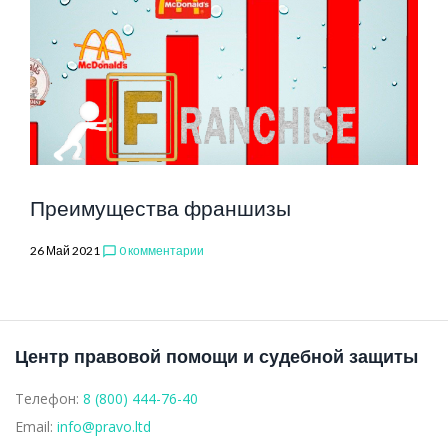
Преимущества франшизы
26 Май 2021
0 комментарии
chat_bubble_outline
Центр правовой помощи и судебной защиты
Телефон:
8 (800) 444-76-40
Email:
info@pravo.ltd