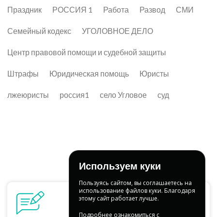
Праздник
РОССИЯ 1
Работа
Развод
СМИ
Семейный кодекс
УГОЛОВНОЕ ДЕЛО
Центр правовой помощи и судебной защиты
Штрафы
Юридическая помощь
Юристы
лжеюристы
россия1
село Угловое
суд
Используем куки
Пользуясь сайтом, вы соглашаетесь на
использование файлов куки. Благодаря
этому сайт работает лучше.
Подробнее ознакомиться с