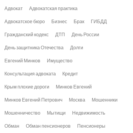
Адвокат
Адвокатская практика
Адвокатское бюро
Бизнес
Брак
ГИБДД
Гражданский кодекс
ДТП
День России
День защитника Отечества
Долги
Евгений Минков
Имущество
Консультация адвоката
Кредит
Крым плохие дороги
Минков Евгений
Минков Евгений Петрович
Москва
Мошенники
Мошенничество
Мытищи
Недвижимость
Обман
Обман пенсионеров
Пенсионеры