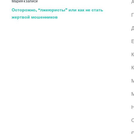
Мария
к записи
А
Осторожно, “лжеюристы” или как не стать
Г
жертвой мошенников
Д
Е
К
К
М
О
П