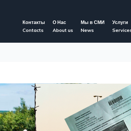
Контакты
О Нас
Мы в СМИ
Услуги
Contacts
About us
News
Service