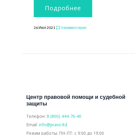
Подробнее
26 Июл 2021
0 комментарии
chat_bubble_outline
Центр правовой помощи и судебной
защиты
Телефон:
8 (800) 444-76-40
Email:
info@pravo.ltd
Режим работы:
ПН-ПТ: с 9:00 до 19:00