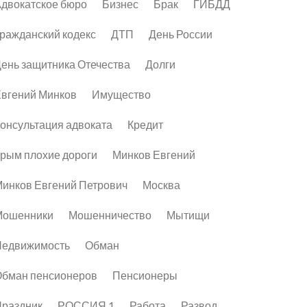
двокатское бюро
Бизнес
Брак
ГИБДД
ражданский кодекс
ДТП
День России
ень защитника Отечества
Долги
вгений Минков
Имущество
онсультация адвоката
Кредит
рым плохие дороги
Минков Евгений
инков Евгений Петрович
Москва
Мошенники
Мошенничество
Мытищи
Недвижимость
Обман
бман пенсионеров
Пенсионеры
раздник
РОССИЯ 1
Работа
Развод