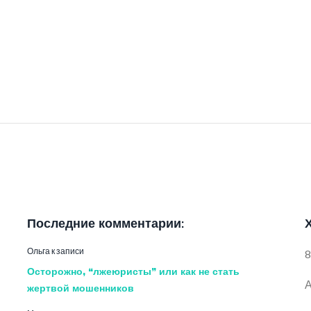
Последние комментарии:
Ольга
к записи
8
Осторожно, “лжеюристы” или как не стать
А
жертвой мошенников