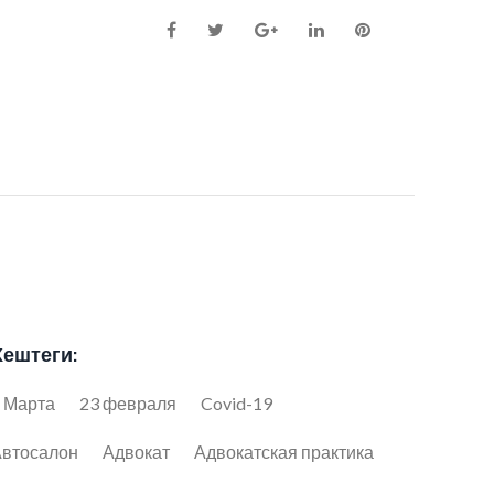
Facebook
Twitter
Google+
LinkedIn
Pinterest
Хештеги:
 Марта
23 февраля
Covid-19
втосалон
Адвокат
Адвокатская практика