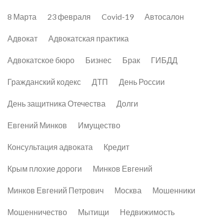
8 Марта
23 февраля
Covid-19
Автосалон
Адвокат
Адвокатская практика
Адвокатское бюро
Бизнес
Брак
ГИБДД
Гражданский кодекс
ДТП
День России
День защитника Отечества
Долги
Евгений Минков
Имущество
Консультация адвоката
Кредит
Крым плохие дороги
Минков Евгений
Минков Евгений Петрович
Москва
Мошенники
Мошенничество
Мытищи
Недвижимость