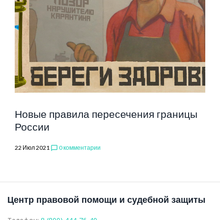
ПРАВИЛА
ВЪЕЗДА
ИНОСТРАНН
Новые правила пересечения границы
России
ЛИЦ
22 Июл 2021
0 комментарии
chat_bubble_outline
НА
Центр правовой помощи и судебной защиты