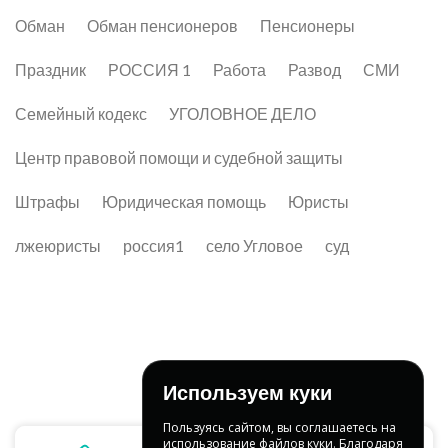
Обман
Обман пенсионеров
Пенсионеры
Праздник
РОССИЯ 1
Работа
Развод
СМИ
Семейный кодекс
УГОЛОВНОЕ ДЕЛО
Центр правовой помощи и судебной защиты
Штрафы
Юридическая помощь
Юристы
лжеюристы
россия1
село Угловое
суд
Используем куки
Пользуясь сайтом, вы соглашаетесь на
использование файлов куки. Благодаря