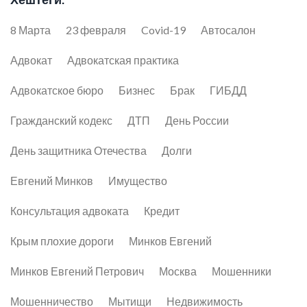
8 Марта
23 февраля
Covid-19
Автосалон
Адвокат
Адвокатская практика
Адвокатское бюро
Бизнес
Брак
ГИБДД
Гражданский кодекс
ДТП
День России
День защитника Отечества
Долги
Евгений Минков
Имущество
Консультация адвоката
Кредит
Крым плохие дороги
Минков Евгений
Минков Евгений Петрович
Москва
Мошенники
Мошенничество
Мытищи
Недвижимость