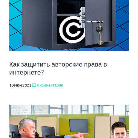
И
ОБЯЗАНОСТ
Как защитить авторские права в
интернете?
10 Июн 2021
0 комментарии
chat_bubble_outline