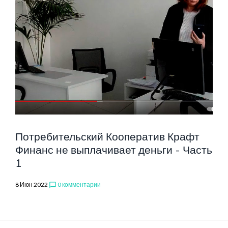
Потребительский Кооператив Крафт
Финанс не выплачивает деньги - Часть
1
8 Июн 2022
0 комментарии
chat_bubble_outline