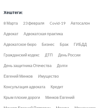
Хештеги:
8 Марта
23 февраля
Covid-19
Автосалон
Адвокат
Адвокатская практика
Адвокатское бюро
Бизнес
Брак
ГИБДД
Гражданский кодекс
ДТП
День России
День защитника Отечества
Долги
Евгений Минков
Имущество
Консультация адвоката
Кредит
Крым плохие дороги
Минков Евгений
Минков Евгений Петрович
Москва
Мошенники