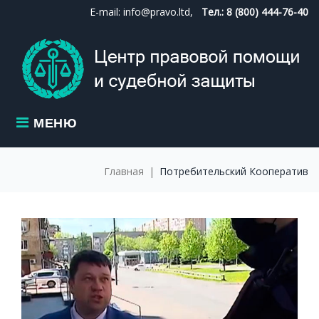
Skip
E-mail: info@pravo.ltd,
Тел.: 8 (800) 444-76-40
to
content
МЕНЮ
Главная
|
Потребительский Кооператив
МЕТКА:
ПОТРЕБИТЕЛ