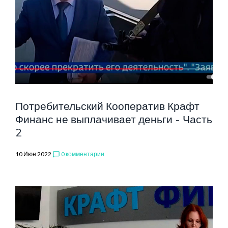
КООПЕРАТИВ
Потребительский Кооператив Крафт
Финанс не выплачивает деньги - Часть
2
10 Июн 2022
0 комментарии
chat_bubble_outline