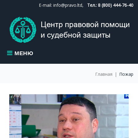
Skip
E-mail: info@pravo.ltd,
Тел.: 8 (800) 444-76-40
to
content
МЕНЮ
Главная
|
Пожар
МЕТКА:
ПОЖАР