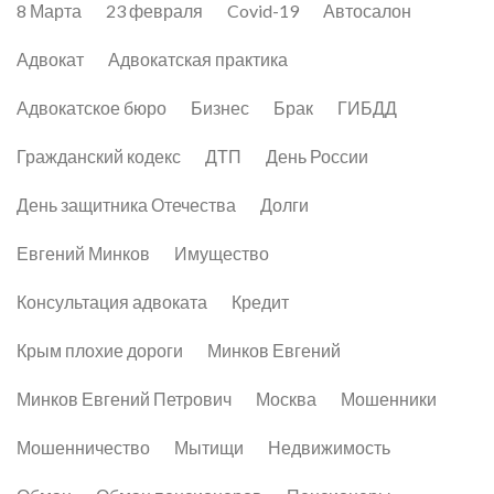
8 Марта
23 февраля
Covid-19
Автосалон
Адвокат
Адвокатская практика
Адвокатское бюро
Бизнес
Брак
ГИБДД
Гражданский кодекс
ДТП
День России
День защитника Отечества
Долги
Евгений Минков
Имущество
Консультация адвоката
Кредит
Крым плохие дороги
Минков Евгений
Минков Евгений Петрович
Москва
Мошенники
Мошенничество
Мытищи
Недвижимость