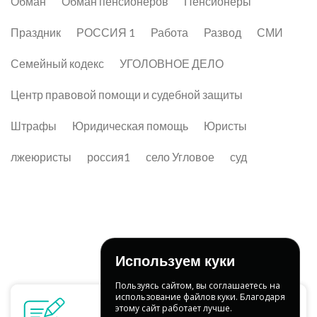
Обман
Обман пенсионеров
Пенсионеры
Праздник
РОССИЯ 1
Работа
Развод
СМИ
Семейный кодекс
УГОЛОВНОЕ ДЕЛО
Центр правовой помощи и судебной защиты
Штрафы
Юридическая помощь
Юристы
лжеюристы
россия1
село Угловое
суд
Используем куки
Пользуясь сайтом, вы соглашаетесь на
использование файлов куки. Благодаря
этому сайт работает лучше.