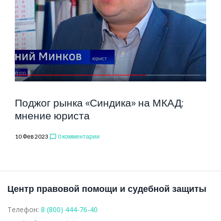
Поджог рынка «Синдика» на МКАД:
мнение юриста
10 Фев 2023
0 комментарии
chat_bubble_outline
Центр правовой помощи и судебной защиты
Телефон:
8 (800) 444-76-40