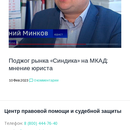
Поджог рынка «Синдика» на МКАД:
мнение юриста
10 Фев 2023
0 комментарии
chat_bubble_outline
Центр правовой помощи и судебной защиты
Телефон:
8 (800) 444-76-40