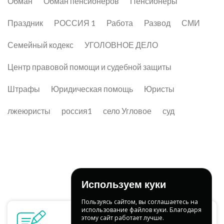
Обман
Обман пенсионеров
Пенсионеры
Праздник
РОССИЯ 1
Работа
Развод
СМИ
Семейный кодекс
УГОЛОВНОЕ ДЕЛО
Центр правовой помощи и судебной защиты
Штрафы
Юридическая помощь
Юристы
лжеюристы
россия1
село Угловое
суд
Используем куки
Пользуясь сайтом, вы соглашаетесь на
использование файлов куки. Благодаря
этому сайт работает лучше.