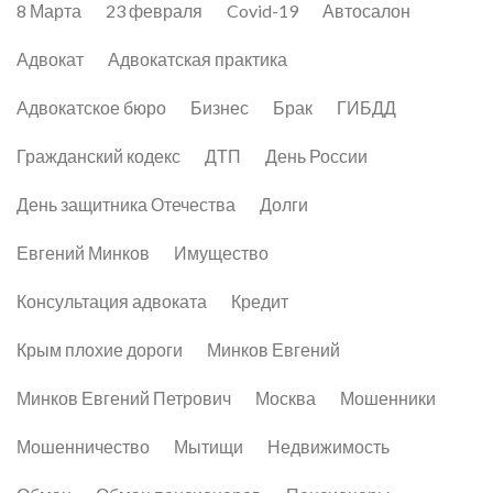
8 Марта
23 февраля
Covid-19
Автосалон
Адвокат
Адвокатская практика
Адвокатское бюро
Бизнес
Брак
ГИБДД
Гражданский кодекс
ДТП
День России
День защитника Отечества
Долги
Евгений Минков
Имущество
Консультация адвоката
Кредит
Крым плохие дороги
Минков Евгений
Минков Евгений Петрович
Москва
Мошенники
Мошенничество
Мытищи
Недвижимость