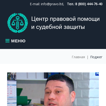
Skip
E-mail: info@pravo.ltd,
Тел.: 8 (800) 444-76-40
to
content
МЕНЮ
Главная
|
Поджег
МЕТКА:
ПОДЖЕГ