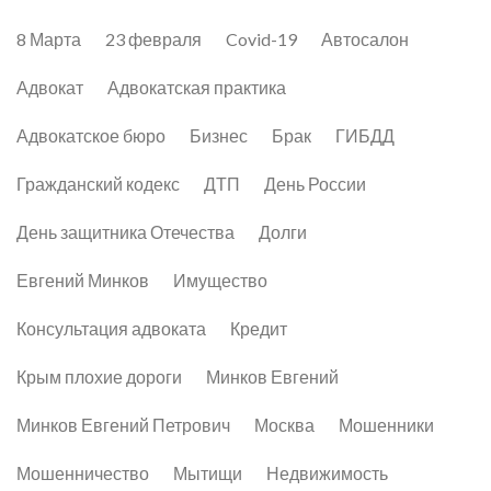
8 Марта
23 февраля
Covid-19
Автосалон
Адвокат
Адвокатская практика
Адвокатское бюро
Бизнес
Брак
ГИБДД
Гражданский кодекс
ДТП
День России
День защитника Отечества
Долги
Евгений Минков
Имущество
Консультация адвоката
Кредит
Крым плохие дороги
Минков Евгений
Минков Евгений Петрович
Москва
Мошенники
Мошенничество
Мытищи
Недвижимость