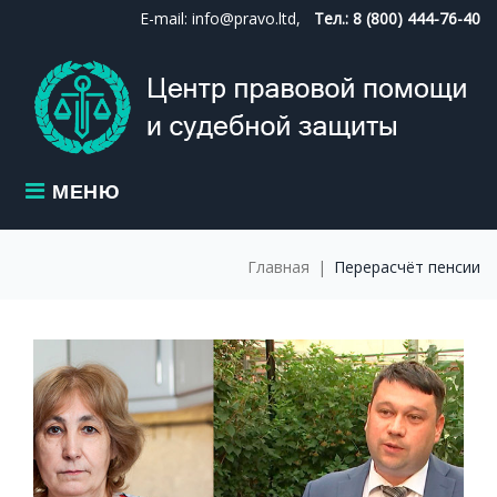
Skip
E-mail: info@pravo.ltd,
Тел.: 8 (800) 444-76-40
to
content
МЕНЮ
Главная
|
Перерасчёт пенсии
МЕТКА:
ПЕРЕРАСЧЁТ