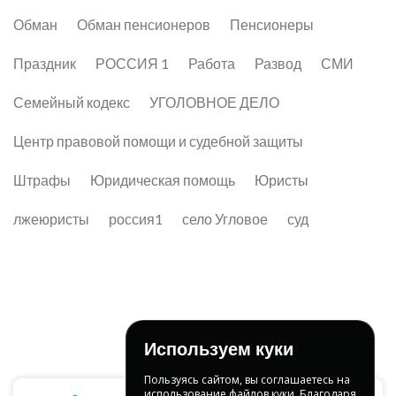
Обман
Обман пенсионеров
Пенсионеры
Праздник
РОССИЯ 1
Работа
Развод
СМИ
Семейный кодекс
УГОЛОВНОЕ ДЕЛО
Центр правовой помощи и судебной защиты
Штрафы
Юридическая помощь
Юристы
лжеюристы
россия1
село Угловое
суд
Используем куки
Пользуясь сайтом, вы соглашаетесь на
использование файлов куки. Благодаря