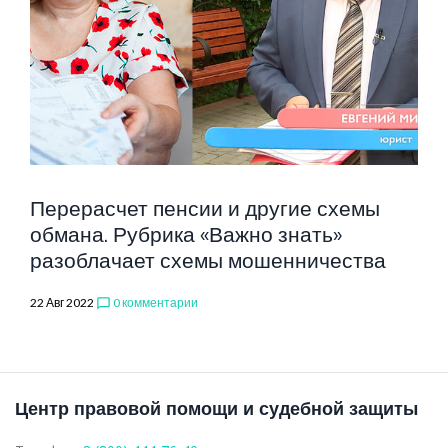
ПЕНСИИ
Перерасчет пенсии и другие схемы
обмана. Рубрика «Важно знать»
разоблачает схемы мошенничества
22 Авг 2022
0 комментарии
chat_bubble_outline
Центр правовой помощи и судебной защиты