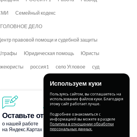
СМИ
Семейный кодекс
УГОЛОВНОЕ ДЕЛО
ентр правовой помощи и судебной защиты
Штрафы
Юридическая помощь
Юристы
лжеюристы
россия1
село Угловое
суд
Используем куки
Пользуясь сайтом, вы соглашаетесь на
использование файлов куки. Благодаря
этому сайт работает лучше.
Подробнее ознакомиться с
информацией вы можете в разделе
Политика в отношении обработки
персональных данных.