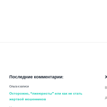
Последние комментарии:
Ольга
к записи
8
Осторожно, “лжеюристы” или как не стать
А
жертвой мошенников