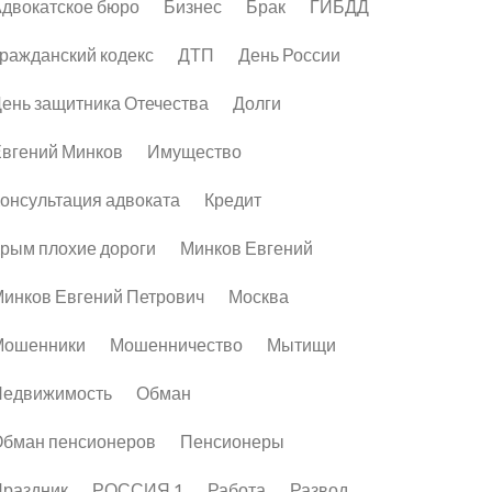
двокатское бюро
Бизнес
Брак
ГИБДД
ражданский кодекс
ДТП
День России
ень защитника Отечества
Долги
вгений Минков
Имущество
онсультация адвоката
Кредит
рым плохие дороги
Минков Евгений
инков Евгений Петрович
Москва
Мошенники
Мошенничество
Мытищи
Недвижимость
Обман
бман пенсионеров
Пенсионеры
раздник
РОССИЯ 1
Работа
Развод