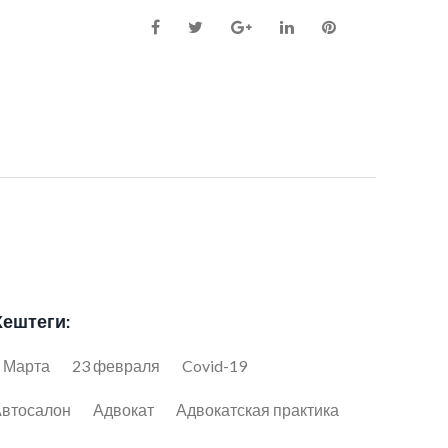
Facebook
Twitter
Google+
LinkedIn
Pinterest
Хештеги:
 Марта
23 февраля
Covid-19
втосалон
Адвокат
Адвокатская практика