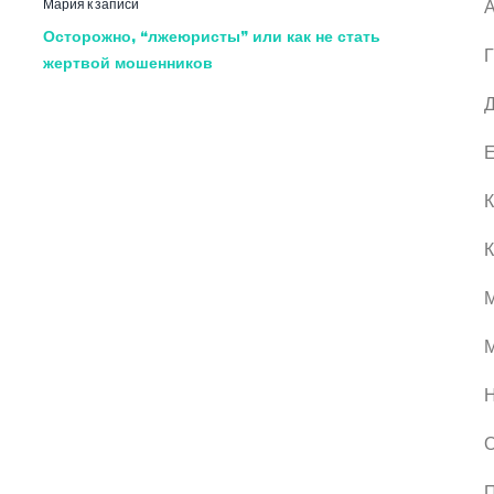
Мария
к записи
А
Осторожно, “лжеюристы” или как не стать
Г
жертвой мошенников
Д
Е
К
К
М
О
П