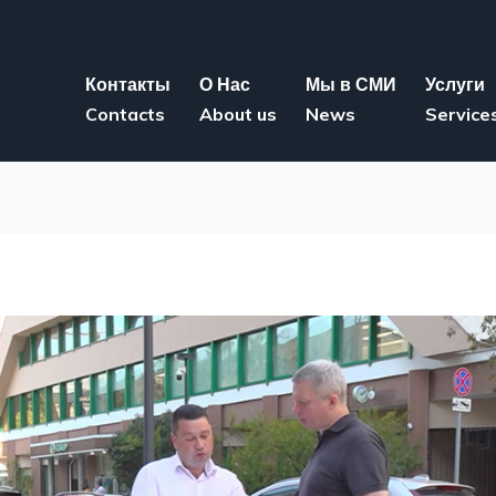
Контакты
О Нас
Мы в СМИ
Услуги
Contacts
About us
News
Service