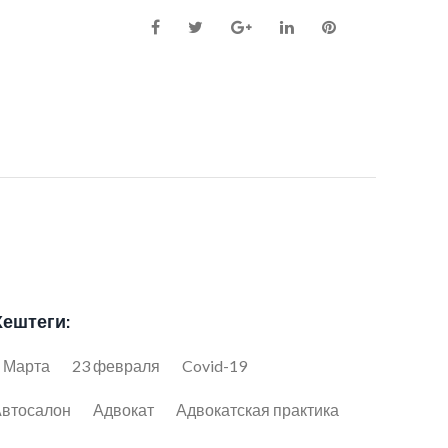
Facebook
Twitter
Google+
LinkedIn
Pinterest
Хештеги:
 Марта
23 февраля
Covid-19
втосалон
Адвокат
Адвокатская практика