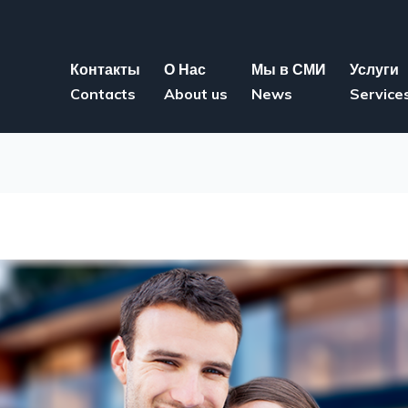
Контакты
О Нас
Мы в СМИ
Услуги
Contacts
About us
News
Service