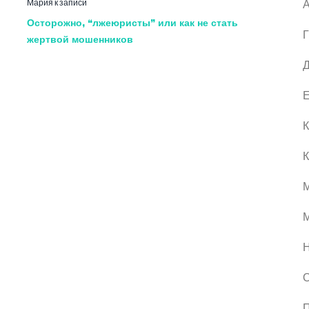
Мария
к записи
А
Осторожно, “лжеюристы” или как не стать
Г
жертвой мошенников
Д
Е
К
К
М
О
П