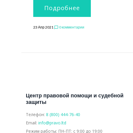
Подробнее
23 Апр 2021
0 комментарии
chat_bubble_outline
Центр правовой помощи и судебной
защиты
Телефон:
8 (800) 444-76-40
Email:
info@pravo.ltd
Режим работы:
ПН-ПТ: с 9:00 до 19:00