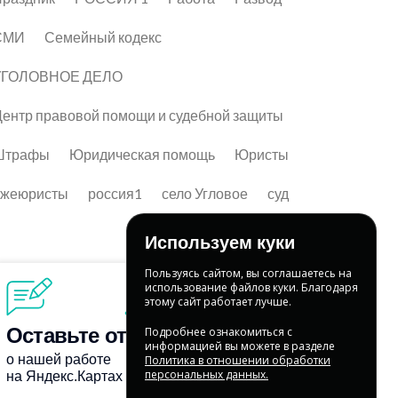
СМИ
Семейный кодекс
УГОЛОВНОЕ ДЕЛО
ентр правовой помощи и судебной защиты
Штрафы
Юридическая помощь
Юристы
лжеюристы
россия1
село Угловое
суд
Используем куки
Пользуясь сайтом, вы соглашаетесь на
использование файлов куки. Благодаря
этому сайт работает лучше.
Подробнее ознакомиться с
информацией вы можете в разделе
Политика в отношении обработки
персональных данных.