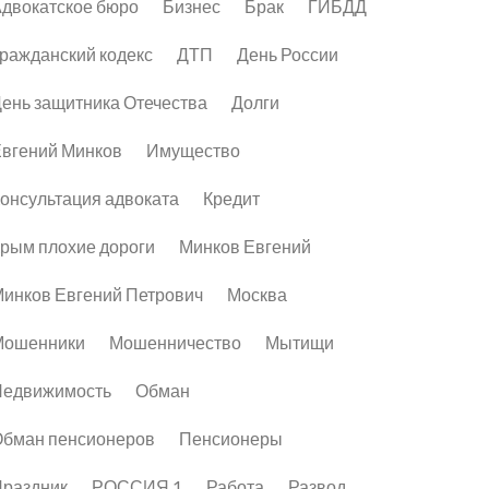
двокатское бюро
Бизнес
Брак
ГИБДД
ражданский кодекс
ДТП
День России
ень защитника Отечества
Долги
вгений Минков
Имущество
онсультация адвоката
Кредит
рым плохие дороги
Минков Евгений
инков Евгений Петрович
Москва
Мошенники
Мошенничество
Мытищи
Недвижимость
Обман
бман пенсионеров
Пенсионеры
раздник
РОССИЯ 1
Работа
Развод