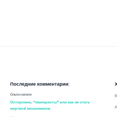
Последние комментарии:
Ольга
к записи
8
Осторожно, “лжеюристы” или как не стать
А
жертвой мошенников