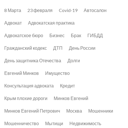
8 Марта
23 февраля
Covid-19
Автосалон
Адвокат
Адвокатская практика
Адвокатское бюро
Бизнес
Брак
ГИБДД
Гражданский кодекс
ДТП
День России
День защитника Отечества
Долги
Евгений Минков
Имущество
Консультация адвоката
Кредит
Крым плохие дороги
Минков Евгений
Минков Евгений Петрович
Москва
Мошенники
Мошенничество
Мытищи
Недвижимость