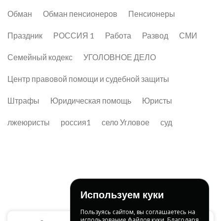
Обман
Обман пенсионеров
Пенсионеры
Праздник
РОССИЯ 1
Работа
Развод
СМИ
Семейный кодекс
УГОЛОВНОЕ ДЕЛО
Центр правовой помощи и судебной защиты
Штрафы
Юридическая помощь
Юристы
лжеюристы
россия1
село Угловое
суд
Используем куки
Пользуясь сайтом, вы соглашаетесь на
использование файлов куки. Благодаря