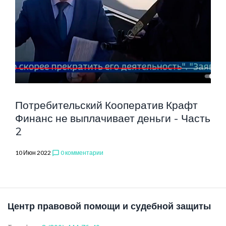
Потребительский Кооператив Крафт
Финанс не выплачивает деньги - Часть
2
10 Июн 2022
0 комментарии
chat_bubble_outline
Центр правовой помощи и судебной защиты