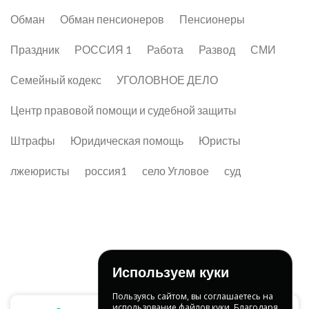
Обман
Обман пенсионеров
Пенсионеры
Праздник
РОССИЯ 1
Работа
Развод
СМИ
Семейный кодекс
УГОЛОВНОЕ ДЕЛО
Центр правовой помощи и судебной защиты
Штрафы
Юридическая помощь
Юристы
лжеюристы
россия1
село Угловое
суд
Используем куки
Пользуясь сайтом, вы соглашаетесь на
использование файлов куки. Благодаря