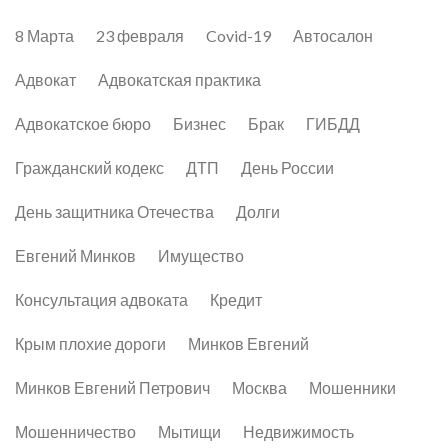
8 Марта
23 февраля
Covid-19
Автосалон
Адвокат
Адвокатская практика
Адвокатское бюро
Бизнес
Брак
ГИБДД
Гражданский кодекс
ДТП
День России
День защитника Отечества
Долги
Евгений Минков
Имущество
Консультация адвоката
Кредит
Крым плохие дороги
Минков Евгений
Минков Евгений Петрович
Москва
Мошенники
Мошенничество
Мытищи
Недвижимость