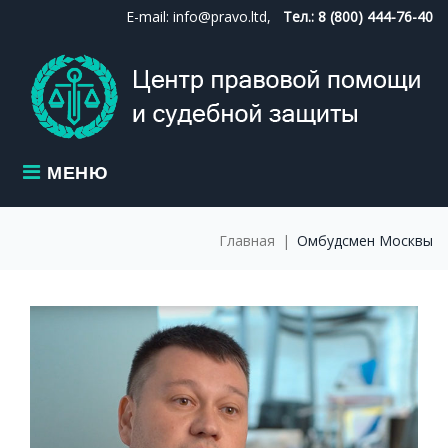
Skip
E-mail: info@pravo.ltd,
Тел.: 8 (800) 444-76-40
to
content
МЕНЮ
Главная
|
Омбудсмен Москвы
МЕТКА:
ОМБУДСМЕН