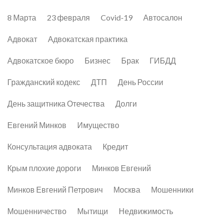
8 Марта
23 февраля
Covid-19
Автосалон
Адвокат
Адвокатская практика
Адвокатское бюро
Бизнес
Брак
ГИБДД
Гражданский кодекс
ДТП
День России
День защитника Отечества
Долги
Евгений Минков
Имущество
Консультация адвоката
Кредит
Крым плохие дороги
Минков Евгений
Минков Евгений Петрович
Москва
Мошенники
Мошенничество
Мытищи
Недвижимость