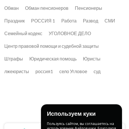
Обман
Обман пенсионеров
Пенсионеры
Праздник
РОССИЯ 1
Работа
Развод
СМИ
Семейный кодекс
УГОЛОВНОЕ ДЕЛО
Центр правовой помощи и судебной защиты
Штрафы
Юридическая помощь
Юристы
лжеюристы
россия1
село Угловое
суд
Используем куки
Пользуясь сайтом, вы соглашаетесь на
использование файлов куки. Благодаря