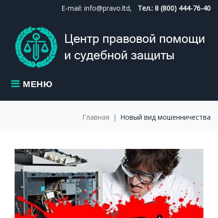
Skip
E-mail: info@pravo.ltd,
Тел.: 8 (800) 444-76-40
to
content
МЕНЮ
Главная
|
Новый вид мошенничества
МЕТКА:
НОВЫЙ