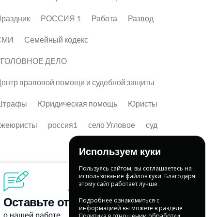
раздник
РОССИЯ 1
Работа
Развод
СМИ
Семейный кодекс
УГОЛОВНОЕ ДЕЛО
ентр правовой помощи и судебной защиты
Штрафы
Юридическая помощь
Юристы
лжеюристы
россия1
село Угловое
суд
Используем куки
Пользуясь сайтом, вы соглашаетесь на
использование файлов куки. Благодаря
этому сайт работает лучше.
Подробнее ознакомиться с
информацией вы можете в разделе
Политика в отношении обработки