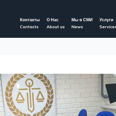
Контакты
О Нас
Мы в СМИ
Услуги
Contacts
About us
News
Service