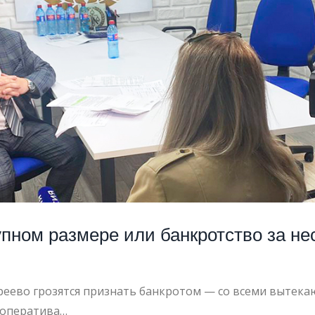
ИРЕЕВО
пном размере или банкротство за н
еево грозятся признать банкротом — со всеми вытекаю
кооператива…