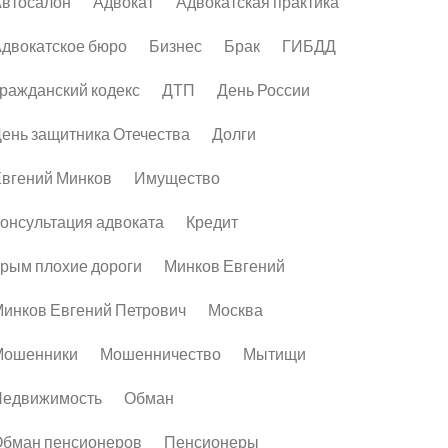
втосалон
Адвокат
Адвокатская практика
двокатское бюро
Бизнес
Брак
ГИБДД
ражданский кодекс
ДТП
День России
ень защитника Отечества
Долги
вгений Минков
Имущество
онсультация адвоката
Кредит
рым плохие дороги
Минков Евгений
инков Евгений Петрович
Москва
Мошенники
Мошенничество
Мытищи
Недвижимость
Обман
бман пенсионеров
Пенсионеры