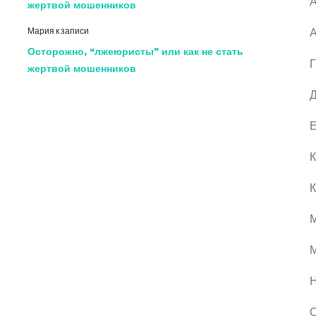
А
жертвой мошенников
Мария
к записи
А
Осторожно, “лжеюристы” или как не стать
Г
жертвой мошенников
Д
Е
К
К
М
О