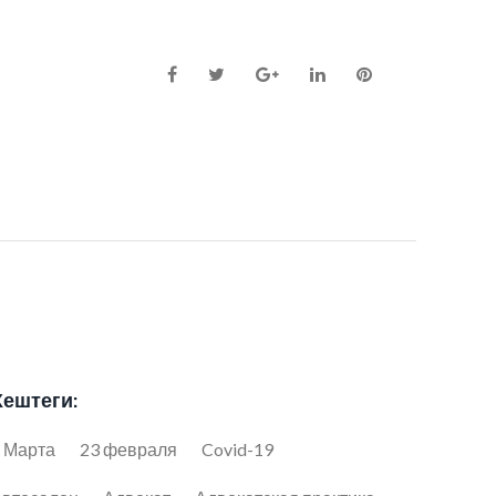
Facebook
Twitter
Google+
LinkedIn
Pinterest
Хештеги:
 Марта
23 февраля
Covid-19