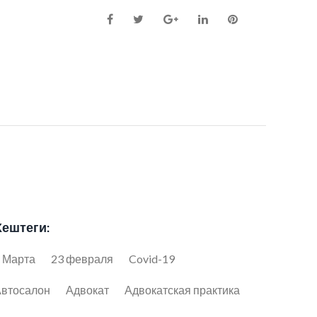
Facebook
Twitter
Google+
LinkedIn
Pinterest
Хештеги:
 Марта
23 февраля
Covid-19
втосалон
Адвокат
Адвокатская практика