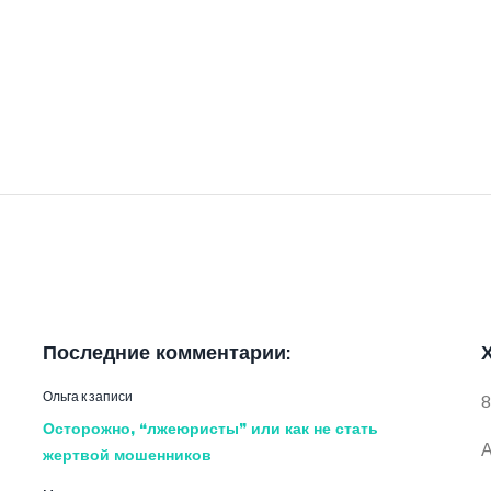
Последние комментарии:
Ольга
к записи
8
Осторожно, “лжеюристы” или как не стать
А
жертвой мошенников