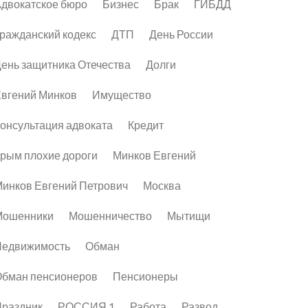
двокатское бюро
Бизнес
Брак
ГИБДД
ражданский кодекс
ДТП
День России
ень защитника Отечества
Долги
вгений Минков
Имущество
онсультация адвоката
Кредит
рым плохие дороги
Минков Евгений
инков Евгений Петрович
Москва
Мошенники
Мошенничество
Мытищи
Недвижимость
Обман
бман пенсионеров
Пенсионеры
раздник
РОССИЯ 1
Работа
Развод