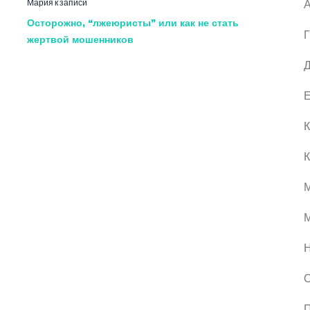
Мария
к записи
А
Осторожно, “лжеюристы” или как не стать
Г
жертвой мошенников
Д
Е
К
К
М
О
П