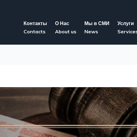
Контакты
О Нас
Мы в СМИ
Услуги
Contacts
About us
News
Service