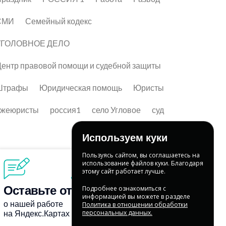
СМИ
Семейный кодекс
УГОЛОВНОЕ ДЕЛО
ентр правовой помощи и судебной защиты
Штрафы
Юридическая помощь
Юристы
лжеюристы
россия1
село Угловое
суд
Используем куки
Пользуясь сайтом, вы соглашаетесь на
использование файлов куки. Благодаря
этому сайт работает лучше.
Подробнее ознакомиться с
информацией вы можете в разделе
Политика в отношении обработки
персональных данных.