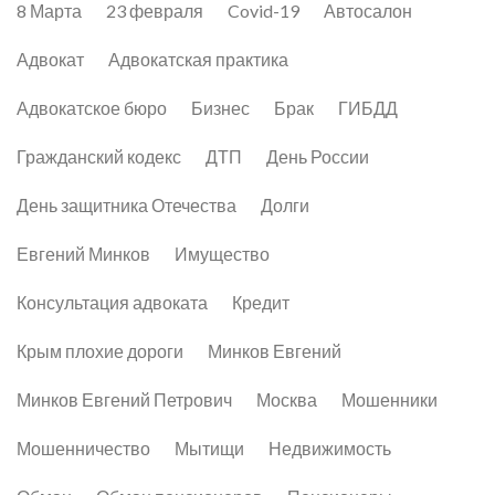
8 Марта
23 февраля
Covid-19
Автосалон
Адвокат
Адвокатская практика
Адвокатское бюро
Бизнес
Брак
ГИБДД
Гражданский кодекс
ДТП
День России
День защитника Отечества
Долги
Евгений Минков
Имущество
Консультация адвоката
Кредит
Крым плохие дороги
Минков Евгений
Минков Евгений Петрович
Москва
Мошенники
Мошенничество
Мытищи
Недвижимость