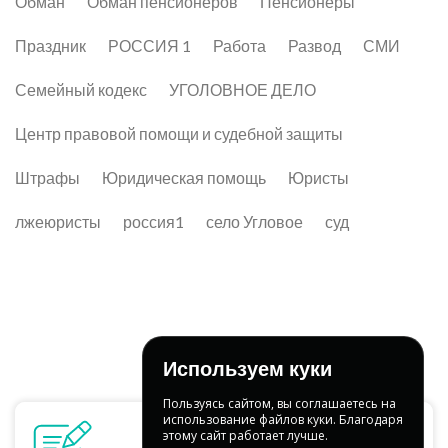
Обман
Обман пенсионеров
Пенсионеры
Праздник
РОССИЯ 1
Работа
Развод
СМИ
Семейный кодекс
УГОЛОВНОЕ ДЕЛО
Центр правовой помощи и судебной защиты
Штрафы
Юридическая помощь
Юристы
лжеюристы
россия1
село Угловое
суд
Используем куки
Пользуясь сайтом, вы соглашаетесь на
использование файлов куки. Благодаря
этому сайт работает лучше.