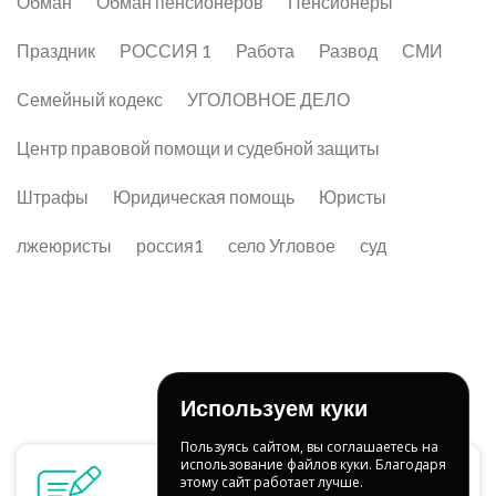
Обман
Обман пенсионеров
Пенсионеры
Праздник
РОССИЯ 1
Работа
Развод
СМИ
Семейный кодекс
УГОЛОВНОЕ ДЕЛО
Центр правовой помощи и судебной защиты
Штрафы
Юридическая помощь
Юристы
лжеюристы
россия1
село Угловое
суд
Используем куки
Пользуясь сайтом, вы соглашаетесь на
использование файлов куки. Благодаря
этому сайт работает лучше.