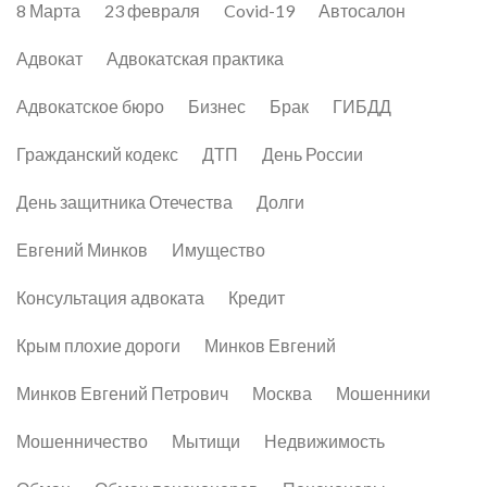
8 Марта
23 февраля
Covid-19
Автосалон
Адвокат
Адвокатская практика
Адвокатское бюро
Бизнес
Брак
ГИБДД
Гражданский кодекс
ДТП
День России
День защитника Отечества
Долги
Евгений Минков
Имущество
Консультация адвоката
Кредит
Крым плохие дороги
Минков Евгений
Минков Евгений Петрович
Москва
Мошенники
Мошенничество
Мытищи
Недвижимость