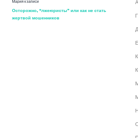
Мария
к записи
А
Осторожно, “лжеюристы” или как не стать
Г
жертвой мошенников
Д
Е
К
К
М
О
П