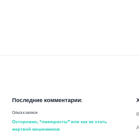
Последние комментарии:
Ольга
к записи
8
Осторожно, “лжеюристы” или как не стать
А
жертвой мошенников