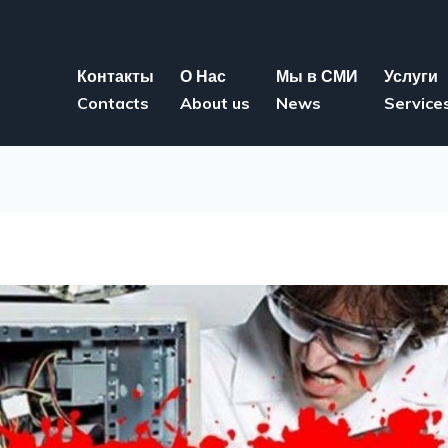
Контакты
О Нас
Мы в СМИ
Услуги
Contacts
About us
News
Service