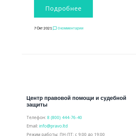
Подробнее
7 Окт 2021
0 комментарии
chat_bubble_outline
Центр правовой помощи и судебной
защиты
Телефон:
8 (800) 444-76-40
Email:
info@pravo.ltd
Режим работы:
ПН-ПТ: с 9:00 до 19:00