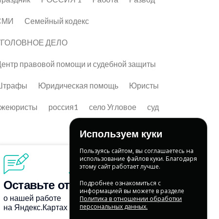
СМИ
Семейный кодекс
УГОЛОВНОЕ ДЕЛО
ентр правовой помощи и судебной защиты
Штрафы
Юридическая помощь
Юристы
лжеюристы
россия1
село Угловое
суд
Используем куки
Пользуясь сайтом, вы соглашаетесь на
использование файлов куки. Благодаря
этому сайт работает лучше.
Подробнее ознакомиться с
информацией вы можете в разделе
Политика в отношении обработки
персональных данных.