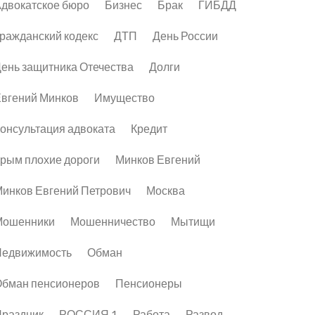
двокатское бюро
Бизнес
Брак
ГИБДД
ражданский кодекс
ДТП
День России
ень защитника Отечества
Долги
вгений Минков
Имущество
онсультация адвоката
Кредит
рым плохие дороги
Минков Евгений
инков Евгений Петрович
Москва
Мошенники
Мошенничество
Мытищи
Недвижимость
Обман
бман пенсионеров
Пенсионеры
раздник
РОССИЯ 1
Работа
Развод