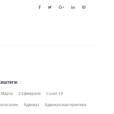
Facebook
Twitter
Google+
LinkedIn
Pinterest
Хештеги:
 Марта
23 февраля
Covid-19
втосалон
Адвокат
Адвокатская практика