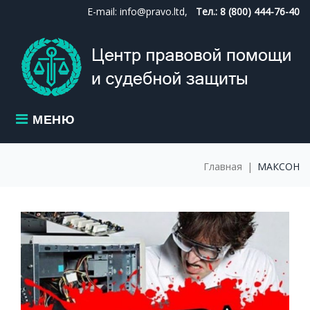
Skip
E-mail: info@pravo.ltd,
Тел.: 8 (800) 444-76-40
to
content
МЕНЮ
Главная
|
МАКСОН
МЕТКА:
МАКСОН