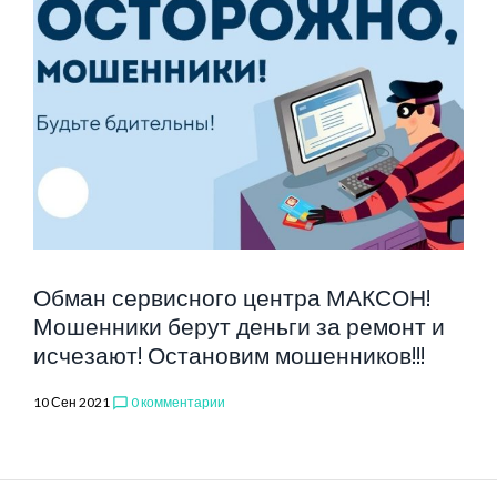
Обман сервисного центра МАКСОН!
Мошенники берут деньги за ремонт и
исчезают! Остановим мошенников!!!
10 Сен 2021
0 комментарии
chat_bubble_outline