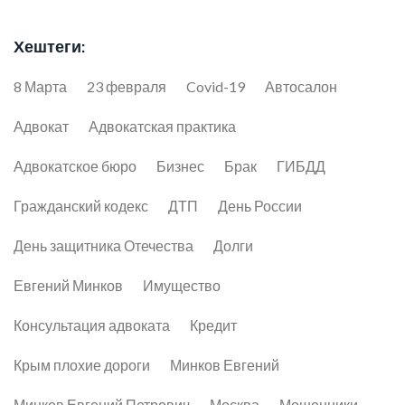
Хештеги:
8 Марта
23 февраля
Covid-19
Автосалон
Адвокат
Адвокатская практика
Адвокатское бюро
Бизнес
Брак
ГИБДД
Гражданский кодекс
ДТП
День России
День защитника Отечества
Долги
Евгений Минков
Имущество
Консультация адвоката
Кредит
Крым плохие дороги
Минков Евгений
Минков Евгений Петрович
Москва
Мошенники