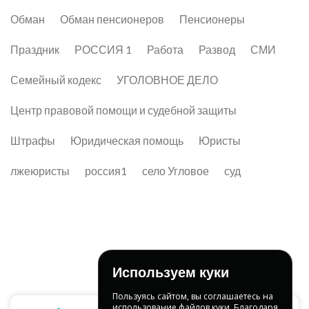
Обман
Обман пенсионеров
Пенсионеры
Праздник
РОССИЯ 1
Работа
Развод
СМИ
Семейный кодекс
УГОЛОВНОЕ ДЕЛО
Центр правовой помощи и судебной защиты
Штрафы
Юридическая помощь
Юристы
лжеюристы
россия1
село Угловое
суд
Используем куки
Пользуясь сайтом, вы соглашаетесь на
использование файлов куки. Благодаря