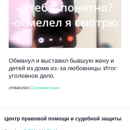
Обманул и выставил бывшую жену и
детей из дома из-за любовницы. Итог:
уголовное дело.
29 Май 2023
0 комментарии
chat_bubble_outline
Центр правовой помощи и судебной защиты