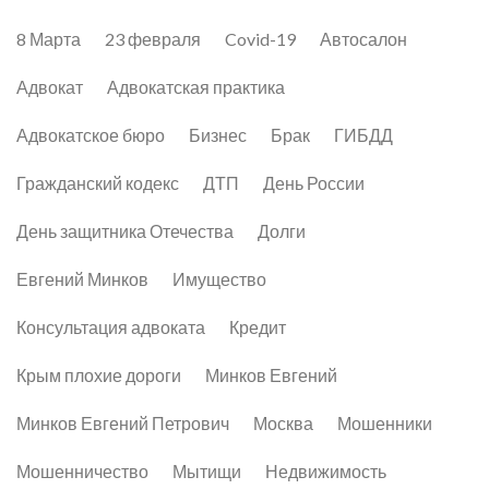
8 Марта
23 февраля
Covid-19
Автосалон
Адвокат
Адвокатская практика
Адвокатское бюро
Бизнес
Брак
ГИБДД
Гражданский кодекс
ДТП
День России
День защитника Отечества
Долги
Евгений Минков
Имущество
Консультация адвоката
Кредит
Крым плохие дороги
Минков Евгений
Минков Евгений Петрович
Москва
Мошенники
Мошенничество
Мытищи
Недвижимость