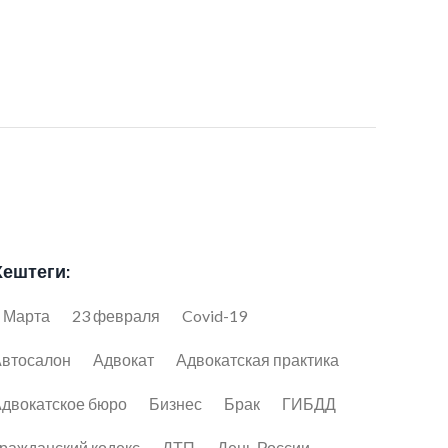
Хештеги:
 Марта
23 февраля
Covid-19
втосалон
Адвокат
Адвокатская практика
двокатское бюро
Бизнес
Брак
ГИБДД
ражданский кодекс
ДТП
День России