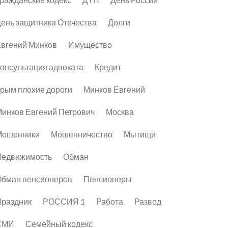
ень защитника Отечества
Долги
вгений Минков
Имущество
онсультация адвоката
Кредит
рым плохие дороги
Минков Евгений
инков Евгений Петрович
Москва
Мошенники
Мошенничество
Мытищи
Недвижимость
Обман
бман пенсионеров
Пенсионеры
раздник
РОССИЯ 1
Работа
Развод
СМИ
Семейный кодекс