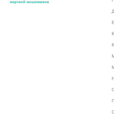
жертвой мошенников
Д
Е
К
К
М
О
П