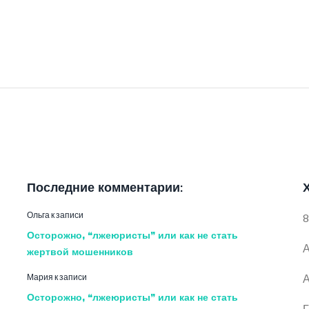
Последние комментарии:
Ольга
к записи
8
Осторожно, “лжеюристы” или как не стать
А
жертвой мошенников
Мария
к записи
А
Осторожно, “лжеюристы” или как не стать
Г