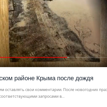
Е
И
йском районе Крыма после дождя
сим оставлять свои комментарии. После новогодних пр
 соответствующими запросами в…