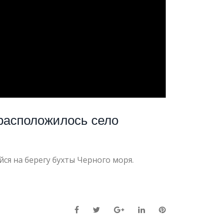
расположилось село
ся на берегу бухты Черного моря.
Facebook
Twitter
Google+
LinkedIn
Pinterest