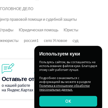
УГОЛОВНОЕ ДЕЛО
ентр правовой помощи и судебной защиты
Штрафы
Юридическая помощь
Юристы
лжеюристы
россия1
село Угловое
суд
Используем куки
Пользуясь сайтом, вы соглашаетесь на
использование файлов куки. Благодаря
этому сайт работает лучше.
Подробнее ознакомиться с
информацией вы можете в разделе
Политика в отношении обработки
персональных данных.
ОК