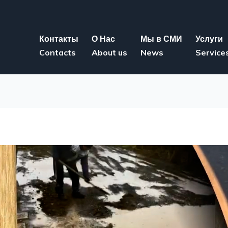
Контакты
О Нас
Мы в СМИ
Услуги
Contacts
About us
News
Service