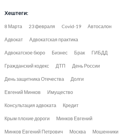
Хештеги:
8 Марта
23 февраля
Covid-19
Автосалон
Адвокат
Адвокатская практика
Адвокатское бюро
Бизнес
Брак
ГИБДД
Гражданский кодекс
ДТП
День России
День защитника Отечества
Долги
Евгений Минков
Имущество
Консультация адвоката
Кредит
Крым плохие дороги
Минков Евгений
Минков Евгений Петрович
Москва
Мошенники