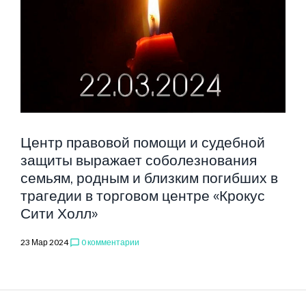
СИТИ
ХОЛЛ
Центр правовой помощи и судебной
защиты выражает соболезнования
семьям, родным и близким погибших в
трагедии в торговом центре «Крокус
Сити Холл»
23 Мар 2024
0 комментарии
chat_bubble_outline