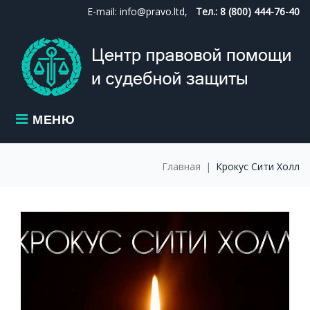
Skip
E-mail: info@pravo.ltd,
Тел.: 8 (800) 444-76-40
to
content
МЕНЮ
Главная
|
Крокус Сити Холл
МЕТКА:
КРОКУС