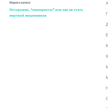
Мария
к записи
А
Осторожно, “лжеюристы” или как не стать
Г
жертвой мошенников
Д
Е
К
К
М
О