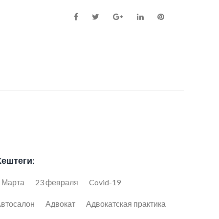
Facebook
Twitter
Google+
LinkedIn
Pinterest
Хештеги:
 Марта
23 февраля
Covid-19
втосалон
Адвокат
Адвокатская практика