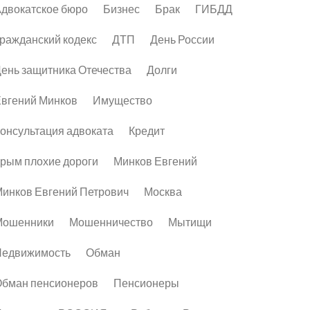
двокатское бюро
Бизнес
Брак
ГИБДД
ражданский кодекс
ДТП
День России
ень защитника Отечества
Долги
вгений Минков
Имущество
онсультация адвоката
Кредит
рым плохие дороги
Минков Евгений
инков Евгений Петрович
Москва
Мошенники
Мошенничество
Мытищи
Недвижимость
Обман
бман пенсионеров
Пенсионеры