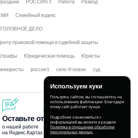
раздник
РОССИЯ 1
Работа
Развод
СМИ
Семейный кодекс
УГОЛОВНОЕ ДЕЛО
ентр правовой помощи и судебной защиты
Штрафы
Юридическая помощь
Юристы
лжеюристы
россия1
село Угловое
суд
Используем куки
Пользуясь сайтом, вы соглашаетесь на
использование файлов куки. Благодаря
этому сайт работает лучше.
Подробнее ознакомиться с
информацией вы можете в разделе
Политика в отношении обработки
персональных данных.