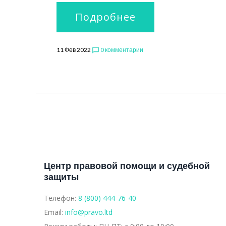
КОСТА
Подробнее
11 Фев 2022
0 комментарии
chat_bubble_outline
СВЕТЛ
ВЛАДИ
Центр правовой помощи и судебной
защиты
Телефон:
8 (800) 444-76-40
Email:
info@pravo.ltd