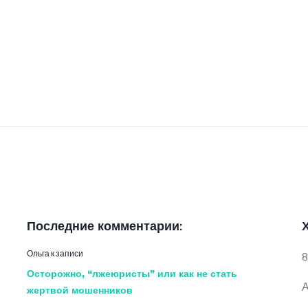
ВА
АНА
МИРОВНА
Последние комментарии:
Ольга
к записи
8
Осторожно, “лжеюристы” или как не стать
А
жертвой мошенников