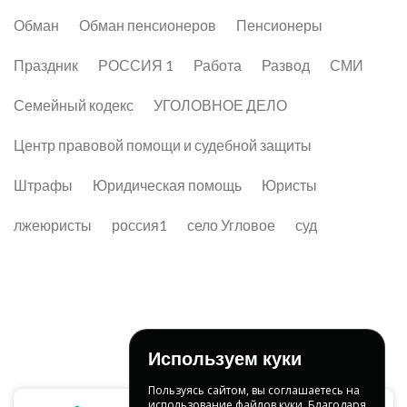
Обман
Обман пенсионеров
Пенсионеры
Праздник
РОССИЯ 1
Работа
Развод
СМИ
Семейный кодекс
УГОЛОВНОЕ ДЕЛО
Центр правовой помощи и судебной защиты
Штрафы
Юридическая помощь
Юристы
лжеюристы
россия1
село Угловое
суд
Используем куки
Пользуясь сайтом, вы соглашаетесь на
использование файлов куки. Благодаря