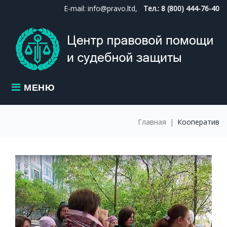
Skip
E-mail: info@pravo.ltd,
Тел.: 8 (800) 444-76-40
to
content
МЕНЮ
Главная
|
Кооператив
МЕТКА:
КООПЕРАТИВ