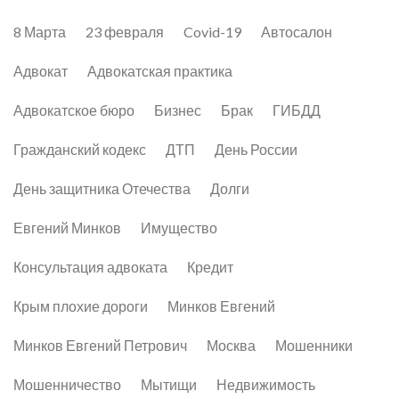
8 Марта
23 февраля
Covid-19
Автосалон
Адвокат
Адвокатская практика
Адвокатское бюро
Бизнес
Брак
ГИБДД
Гражданский кодекс
ДТП
День России
День защитника Отечества
Долги
Евгений Минков
Имущество
Консультация адвоката
Кредит
Крым плохие дороги
Минков Евгений
Минков Евгений Петрович
Москва
Мошенники
Мошенничество
Мытищи
Недвижимость