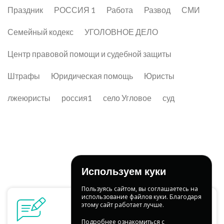
Праздник
РОССИЯ 1
Работа
Развод
СМИ
Семейный кодекс
УГОЛОВНОЕ ДЕЛО
Центр правовой помощи и судебной защиты
Штрафы
Юридическая помощь
Юристы
лжеюристы
россия1
село Угловое
суд
Используем куки
Пользуясь сайтом, вы соглашаетесь на
использование файлов куки. Благодаря
этому сайт работает лучше.
Подробнее ознакомиться с