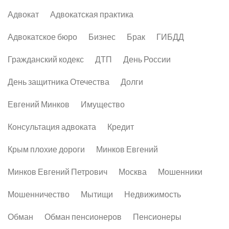
Адвокат
Адвокатская практика
Адвокатское бюро
Бизнес
Брак
ГИБДД
Гражданский кодекс
ДТП
День России
День защитника Отечества
Долги
Евгений Минков
Имущество
Консультация адвоката
Кредит
Крым плохие дороги
Минков Евгений
Минков Евгений Петрович
Москва
Мошенники
Мошенничество
Мытищи
Недвижимость
Обман
Обман пенсионеров
Пенсионеры