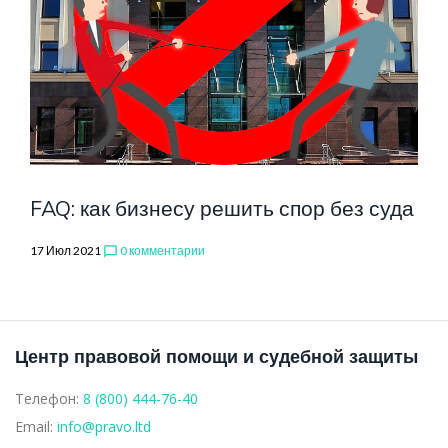
FAQ: как бизнесу решить спор без суда
17 Июл 2021
0 комментарии
chat_bubble_outline
Центр правовой помощи и судебной защиты
Телефон:
8 (800) 444-76-40
Email:
info@pravo.ltd