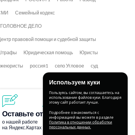
СМИ
Семейный кодекс
УГОЛОВНОЕ ДЕЛО
ентр правовой помощи и судебной защиты
Штрафы
Юридическая помощь
Юристы
лжеюристы
россия1
село Угловое
суд
Используем куки
Пользуясь сайтом, вы соглашаетесь на
использование файлов куки. Благодаря
этому сайт работает лучше.
Подробнее ознакомиться с
информацией вы можете в разделе
Политика в отношении обработки
персональных данных.