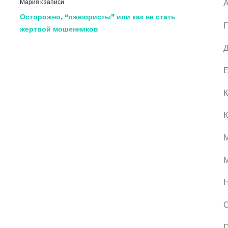
Мария
к записи
А
Осторожно, “лжеюристы” или как не стать
Г
жертвой мошенников
Д
Е
К
К
М
О
П