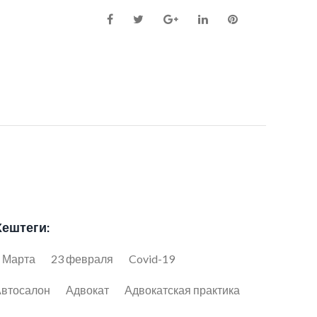
Facebook
Twitter
Google+
LinkedIn
Pinterest
Хештеги:
 Марта
23 февраля
Covid-19
втосалон
Адвокат
Адвокатская практика