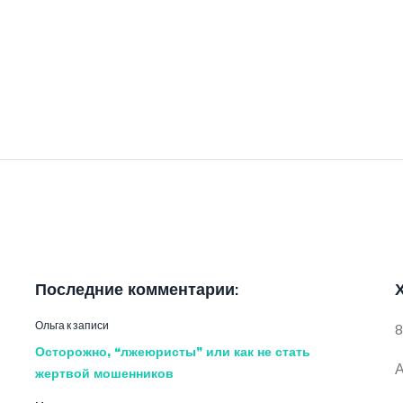
Последние комментарии:
Ольга
к записи
8
Осторожно, “лжеюристы” или как не стать
А
жертвой мошенников