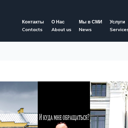
Контакты
О Нас
Мы в СМИ
Услуги
Contacts
About us
News
Service