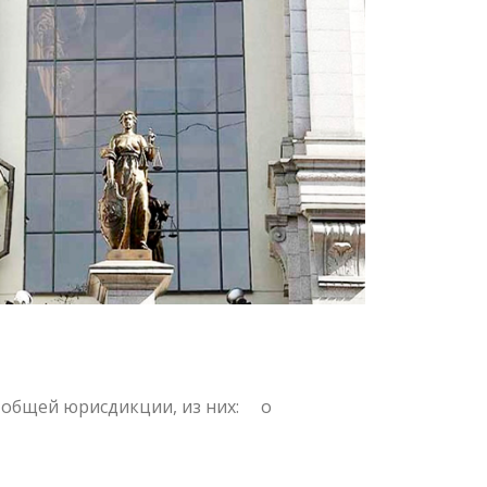
НЫЙ
 общей юрисдикции, из них: ⠀ o