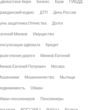
двокатское бюро
Бизнес
Брак
ГИБДД
ражданский кодекс
ДТП
День России
ень защитника Отечества
Долги
вгений Минков
Имущество
онсультация адвоката
Кредит
рым плохие дороги
Минков Евгений
инков Евгений Петрович
Москва
Мошенники
Мошенничество
Мытищи
Недвижимость
Обман
бман пенсионеров
Пенсионеры
раздник
РОССИЯ 1
Работа
Развод