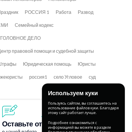
раздник
РОССИЯ 1
Работа
Развод
СМИ
Семейный кодекс
УГОЛОВНОЕ ДЕЛО
ентр правовой помощи и судебной защиты
Штрафы
Юридическая помощь
Юристы
лжеюристы
россия1
село Угловое
суд
Используем куки
Пользуясь сайтом, вы соглашаетесь на
использование файлов куки. Благодаря
этому сайт работает лучше.
Подробнее ознакомиться с
информацией вы можете в разделе