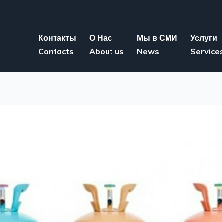
Контакты
О Нас
Мы в СМИ
Услуги
Contacts
About us
News
Service