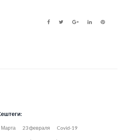
Facebook
Twitter
Google+
LinkedIn
Pinterest
Хештеги:
 Марта
23 февраля
Covid-19