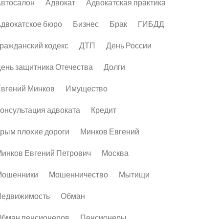
втосалон
Адвокат
Адвокатская практика
двокатское бюро
Бизнес
Брак
ГИБДД
ражданский кодекс
ДТП
День России
ень защитника Отечества
Долги
вгений Минков
Имущество
онсультация адвоката
Кредит
рым плохие дороги
Минков Евгений
инков Евгений Петрович
Москва
Мошенники
Мошенничество
Мытищи
Недвижимость
Обман
бман пенсионеров
Пенсионеры