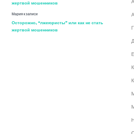
А
жертвой мошенников
Мария
к записи
А
Осторожно, “лжеюристы” или как не стать
Г
жертвой мошенников
Д
Е
К
К
М
О