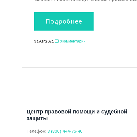
Подробнее
31 Авг 2021
0 комментарии
chat_bubble_outline
Центр правовой помощи и судебной
защиты
Телефон:
8 (800) 444-76-40