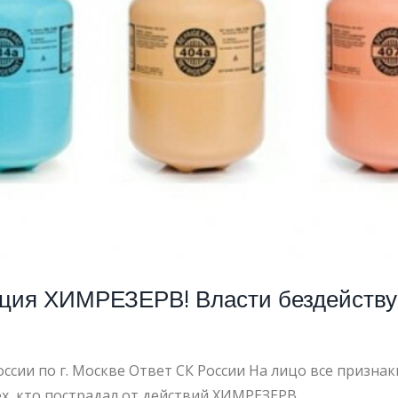
АДАВШИХ
ация ХИМРЕЗЕРВ! Власти бездейству
сии по г. Москве Ответ СК России На лицо все признак
х, кто пострадал от действий ХИМРЕЗЕРВ,…