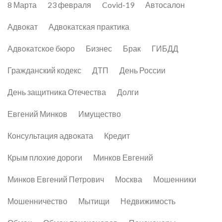
8 Марта
23 февраля
Covid-19
Автосалон
Адвокат
Адвокатская практика
Адвокатское бюро
Бизнес
Брак
ГИБДД
Гражданский кодекс
ДТП
День России
День защитника Отечества
Долги
Евгений Минков
Имущество
Консультация адвоката
Кредит
Крым плохие дороги
Минков Евгений
Минков Евгений Петрович
Москва
Мошенники
Мошенничество
Мытищи
Недвижимость