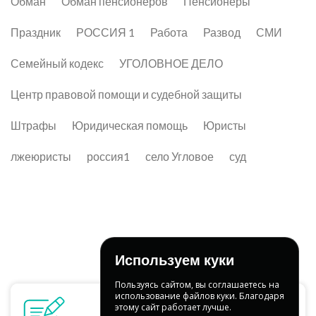
Обман
Обман пенсионеров
Пенсионеры
Праздник
РОССИЯ 1
Работа
Развод
СМИ
Семейный кодекс
УГОЛОВНОЕ ДЕЛО
Центр правовой помощи и судебной защиты
Штрафы
Юридическая помощь
Юристы
лжеюристы
россия1
село Угловое
суд
Используем куки
Пользуясь сайтом, вы соглашаетесь на
использование файлов куки. Благодаря
этому сайт работает лучше.