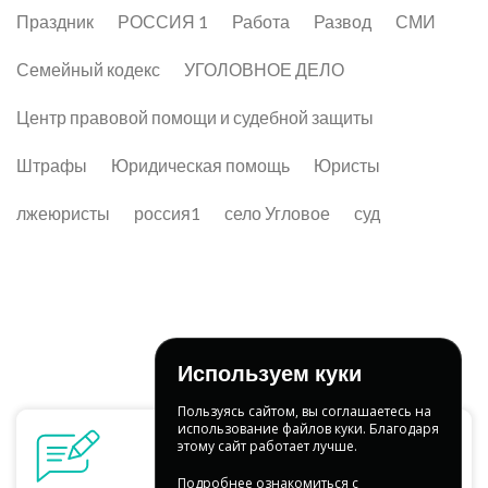
Праздник
РОССИЯ 1
Работа
Развод
СМИ
Семейный кодекс
УГОЛОВНОЕ ДЕЛО
Центр правовой помощи и судебной защиты
Штрафы
Юридическая помощь
Юристы
лжеюристы
россия1
село Угловое
суд
Используем куки
Пользуясь сайтом, вы соглашаетесь на
использование файлов куки. Благодаря
этому сайт работает лучше.
Подробнее ознакомиться с