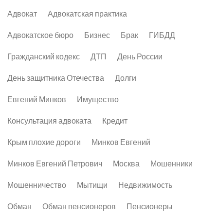
Адвокат
Адвокатская практика
Адвокатское бюро
Бизнес
Брак
ГИБДД
Гражданский кодекс
ДТП
День России
День защитника Отечества
Долги
Евгений Минков
Имущество
Консультация адвоката
Кредит
Крым плохие дороги
Минков Евгений
Минков Евгений Петрович
Москва
Мошенники
Мошенничество
Мытищи
Недвижимость
Обман
Обман пенсионеров
Пенсионеры