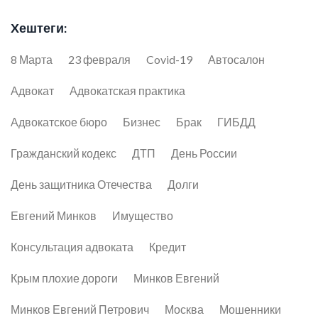
Хештеги:
8 Марта
23 февраля
Covid-19
Автосалон
Адвокат
Адвокатская практика
Адвокатское бюро
Бизнес
Брак
ГИБДД
Гражданский кодекс
ДТП
День России
День защитника Отечества
Долги
Евгений Минков
Имущество
Консультация адвоката
Кредит
Крым плохие дороги
Минков Евгений
Минков Евгений Петрович
Москва
Мошенники