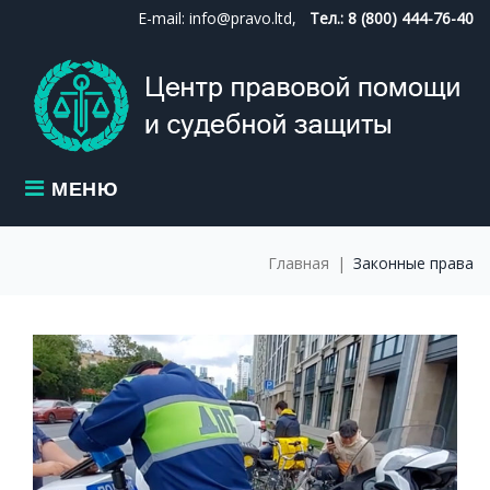
Skip
E-mail: info@pravo.ltd,
Тел.: 8 (800) 444-76-40
to
content
МЕНЮ
Главная
|
Законные права
МЕТКА:
ЗАКОННЫЕ