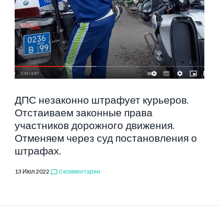
ПРАВА
ДПС незаконно штрафует курьеров.
Отстаиваем законные права
участников дорожного движения.
Отменяем через суд постановления о
штрафах.
13 Июл 2022
0 комментарии
chat_bubble_outline