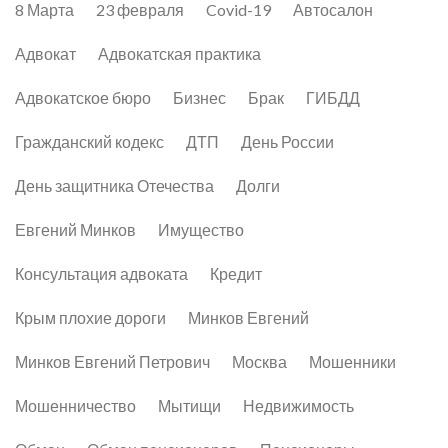
8 Марта
23 февраля
Covid-19
Автосалон
Адвокат
Адвокатская практика
Адвокатское бюро
Бизнес
Брак
ГИБДД
Гражданский кодекс
ДТП
День России
День защитника Отечества
Долги
Евгений Минков
Имущество
Консультация адвоката
Кредит
Крым плохие дороги
Минков Евгений
Минков Евгений Петрович
Москва
Мошенники
Мошенничество
Мытищи
Недвижимость