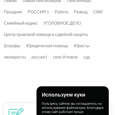
Обман
Обман пенсионеров
Пенсионеры
Праздник
РОССИЯ 1
Работа
Развод
СМИ
Семейный кодекс
УГОЛОВНОЕ ДЕЛО
Центр правовой помощи и судебной защиты
Штрафы
Юридическая помощь
Юристы
лжеюристы
россия1
село Угловое
суд
Используем куки
Пользуясь сайтом, вы соглашаетесь на
использование файлов куки. Благодаря
этому сайт работает лучше.