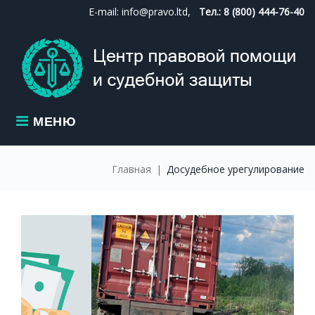
Skip
E-mail: info@pravo.ltd,
Тел.: 8 (800) 444-76-40
to
content
МЕНЮ
Главная
|
Досудебное урегулирование
МЕТКА:
ДОСУДЕБНО