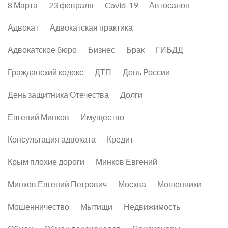
8 Марта
23 февраля
Covid-19
Автосалон
Адвокат
Адвокатская практика
Адвокатское бюро
Бизнес
Брак
ГИБДД
Гражданский кодекс
ДТП
День России
День защитника Отечества
Долги
Евгений Минков
Имущество
Консультация адвоката
Кредит
Крым плохие дороги
Минков Евгений
Минков Евгений Петрович
Москва
Мошенники
Мошенничество
Мытищи
Недвижимость