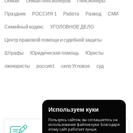
Обман
Обман пенсионеров
Пенсионеры
Праздник
РОССИЯ 1
Работа
Развод
СМИ
Семейный кодекс
УГОЛОВНОЕ ДЕЛО
Центр правовой помощи и судебной защиты
Штрафы
Юридическая помощь
Юристы
лжеюристы
россия1
село Угловое
суд
Используем куки
Пользуясь сайтом, вы соглашаетесь на
использование файлов куки. Благодаря
этому сайт работает лучше.