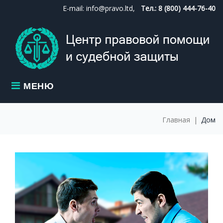
Skip
E-mail: info@pravo.ltd,
Тел.: 8 (800) 444-76-40
to
content
МЕНЮ
Главная
|
Дом
МЕТКА:
ДОМ