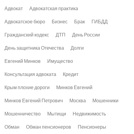
Адвокат
Адвокатская практика
Адвокатское бюро
Бизнес
Брак
ГИБДД
Гражданский кодекс
ДТП
День России
День защитника Отечества
Долги
Евгений Минков
Имущество
Консультация адвоката
Кредит
Крым плохие дороги
Минков Евгений
Минков Евгений Петрович
Москва
Мошенники
Мошенничество
Мытищи
Недвижимость
Обман
Обман пенсионеров
Пенсионеры