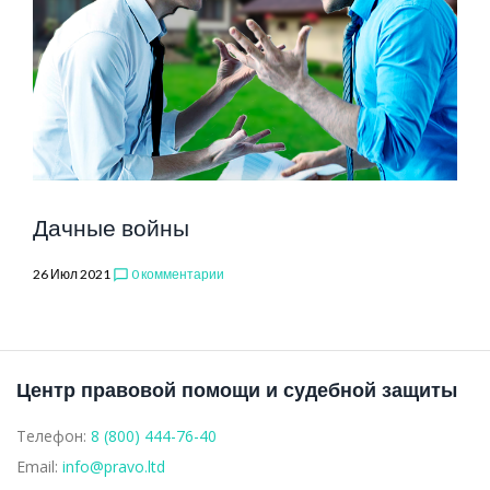
Дачные войны
26 Июл 2021
0 комментарии
chat_bubble_outline
Центр правовой помощи и судебной защиты
Телефон:
8 (800) 444-76-40
Email:
info@pravo.ltd