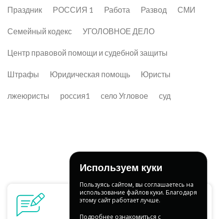
Праздник
РОССИЯ 1
Работа
Развод
СМИ
Семейный кодекс
УГОЛОВНОЕ ДЕЛО
Центр правовой помощи и судебной защиты
Штрафы
Юридическая помощь
Юристы
лжеюристы
россия1
село Угловое
суд
Используем куки
Пользуясь сайтом, вы соглашаетесь на
использование файлов куки. Благодаря
этому сайт работает лучше.
Подробнее ознакомиться с