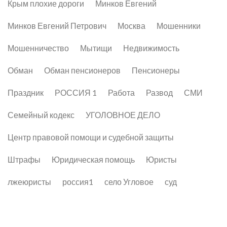
Крым плохие дороги
Минков Евгений
Минков Евгений Петрович
Москва
Мошенники
Мошенничество
Мытищи
Недвижимость
Обман
Обман пенсионеров
Пенсионеры
Праздник
РОССИЯ 1
Работа
Развод
СМИ
Семейный кодекс
УГОЛОВНОЕ ДЕЛО
Центр правовой помощи и судебной защиты
Штрафы
Юридическая помощь
Юристы
лжеюристы
россия1
село Угловое
суд