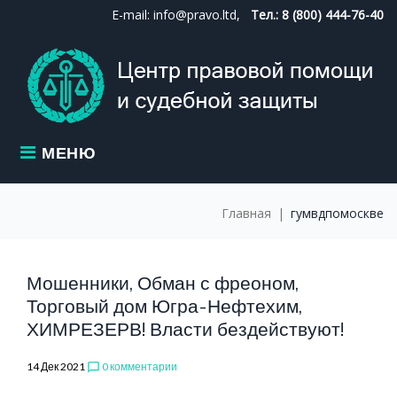
Skip
E-mail: info@pravo.ltd,
Тел.: 8 (800) 444-76-40
to
content
МЕНЮ
Главная
|
гумвдпомоскве
МЕТКА:
Мошенники, Обман с фреоном,
Торговый дом Югра-Нефтехим,
ХИМРЕЗЕРВ! Власти бездействуют!
ГУМВДПОМО
14 Дек 2021
0 комментарии
chat_bubble_outline