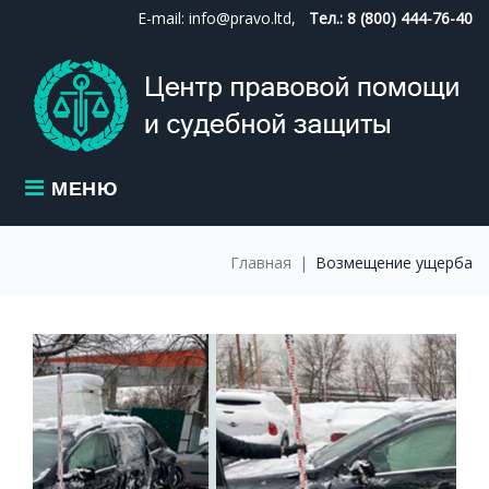
Skip
E-mail: info@pravo.ltd,
Тел.: 8 (800) 444-76-40
to
content
МЕНЮ
Главная
|
Возмещение ущерба
МЕТКА:
ВОЗМЕЩЕНИ