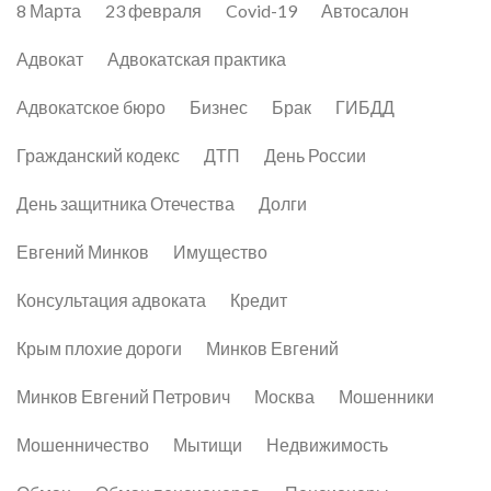
8 Марта
23 февраля
Covid-19
Автосалон
Адвокат
Адвокатская практика
Адвокатское бюро
Бизнес
Брак
ГИБДД
Гражданский кодекс
ДТП
День России
День защитника Отечества
Долги
Евгений Минков
Имущество
Консультация адвоката
Кредит
Крым плохие дороги
Минков Евгений
Минков Евгений Петрович
Москва
Мошенники
Мошенничество
Мытищи
Недвижимость