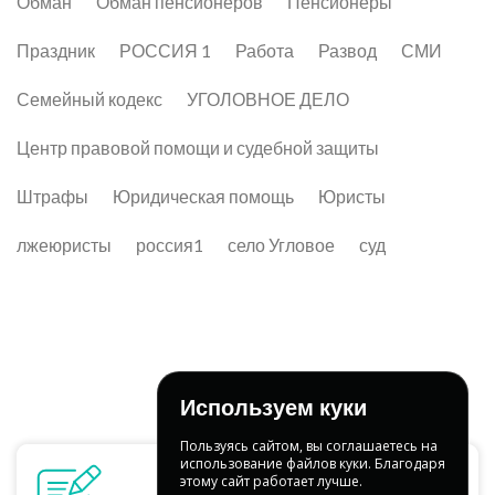
Обман
Обман пенсионеров
Пенсионеры
Праздник
РОССИЯ 1
Работа
Развод
СМИ
Семейный кодекс
УГОЛОВНОЕ ДЕЛО
Центр правовой помощи и судебной защиты
Штрафы
Юридическая помощь
Юристы
лжеюристы
россия1
село Угловое
суд
Используем куки
Пользуясь сайтом, вы соглашаетесь на
использование файлов куки. Благодаря
этому сайт работает лучше.