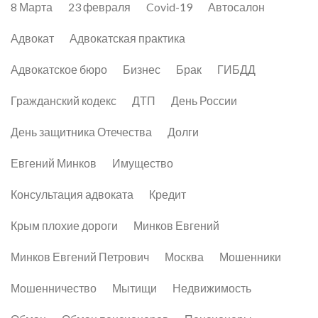
8 Марта
23 февраля
Covid-19
Автосалон
Адвокат
Адвокатская практика
Адвокатское бюро
Бизнес
Брак
ГИБДД
Гражданский кодекс
ДТП
День России
День защитника Отечества
Долги
Евгений Минков
Имущество
Консультация адвоката
Кредит
Крым плохие дороги
Минков Евгений
Минков Евгений Петрович
Москва
Мошенники
Мошенничество
Мытищи
Недвижимость