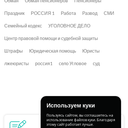
Обман
Обман пенсионеров
Пенсионеры
Праздник
РОССИЯ 1
Работа
Развод
СМИ
Семейный кодекс
УГОЛОВНОЕ ДЕЛО
Центр правовой помощи и судебной защиты
Штрафы
Юридическая помощь
Юристы
лжеюристы
россия1
село Угловое
суд
Используем куки
Пользуясь сайтом, вы соглашаетесь на
использование файлов куки. Благодаря
этому сайт работает лучше.