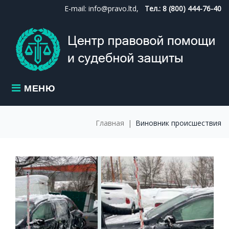
Skip
E-mail: info@pravo.ltd,
Тел.: 8 (800) 444-76-40
to
content
МЕНЮ
Главная
|
Виновник происшествия
МЕТКА:
ВИНОВНИК