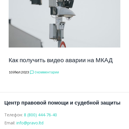
АВАРИИ
Как получить видео аварии на МКАД
10 Июл 2023
0 комментарии
chat_bubble_outline
Центр правовой помощи и судебной защиты
Телефон:
8 (800) 444-76-40
Email:
info@pravo.ltd