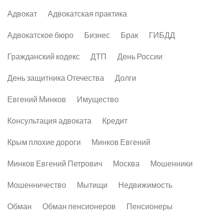
Адвокат
Адвокатская практика
Адвокатское бюро
Бизнес
Брак
ГИБДД
Гражданский кодекс
ДТП
День России
День защитника Отечества
Долги
Евгений Минков
Имущество
Консультация адвоката
Кредит
Крым плохие дороги
Минков Евгений
Минков Евгений Петрович
Москва
Мошенники
Мошенничество
Мытищи
Недвижимость
Обман
Обман пенсионеров
Пенсионеры