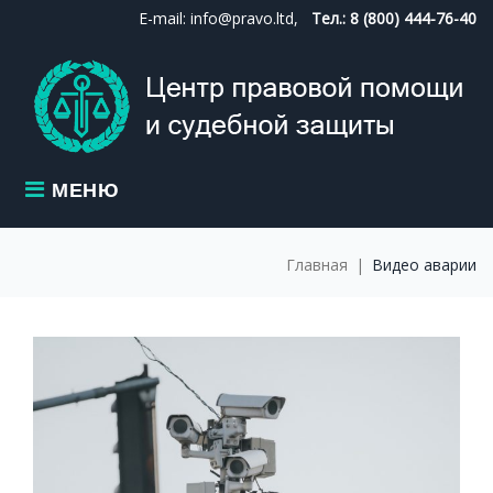
Skip
E-mail: info@pravo.ltd,
Тел.: 8 (800) 444-76-40
to
content
МЕНЮ
Главная
|
Видео аварии
МЕТКА:
ВИДЕО