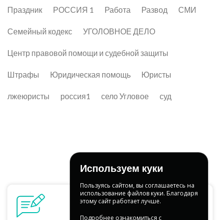
Праздник
РОССИЯ 1
Работа
Развод
СМИ
Семейный кодекс
УГОЛОВНОЕ ДЕЛО
Центр правовой помощи и судебной защиты
Штрафы
Юридическая помощь
Юристы
лжеюристы
россия1
село Угловое
суд
Используем куки
Пользуясь сайтом, вы соглашаетесь на
использование файлов куки. Благодаря
этому сайт работает лучше.
Подробнее ознакомиться с