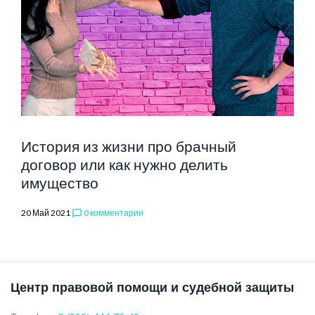
ДОГОВ
История из жизни про брачный
договор или как нужно делить
имущество
20 Май 2021
0 комментарии
chat_bubble_outline
Центр правовой помощи и судебной защиты