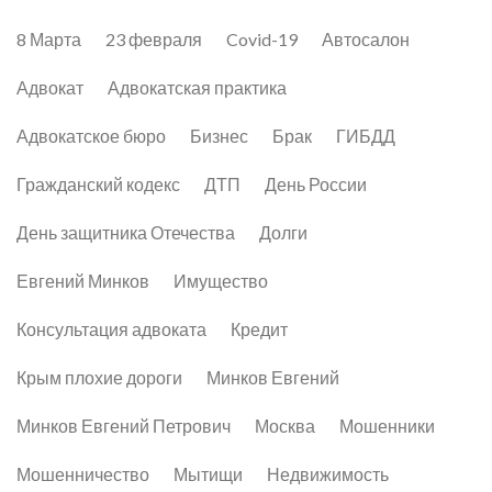
8 Марта
23 февраля
Covid-19
Автосалон
Адвокат
Адвокатская практика
Адвокатское бюро
Бизнес
Брак
ГИБДД
Гражданский кодекс
ДТП
День России
День защитника Отечества
Долги
Евгений Минков
Имущество
Консультация адвоката
Кредит
Крым плохие дороги
Минков Евгений
Минков Евгений Петрович
Москва
Мошенники
Мошенничество
Мытищи
Недвижимость