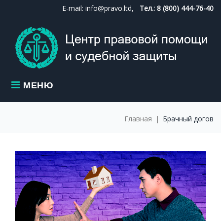
Skip
E-mail: info@pravo.ltd,
Тел.: 8 (800) 444-76-40
to
content
МЕНЮ
Главная
|
Брачный догов
МЕТКА:
БРАЧНЫЙ