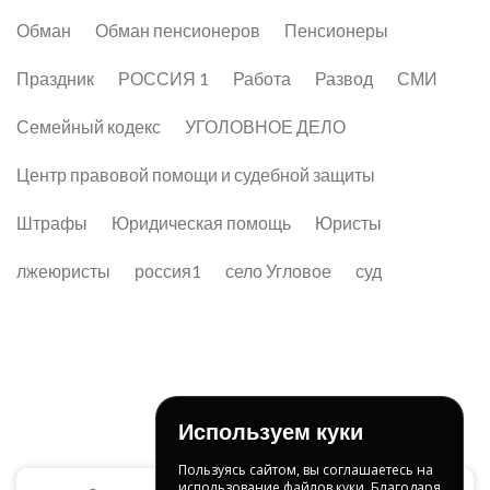
Обман
Обман пенсионеров
Пенсионеры
Праздник
РОССИЯ 1
Работа
Развод
СМИ
Семейный кодекс
УГОЛОВНОЕ ДЕЛО
Центр правовой помощи и судебной защиты
Штрафы
Юридическая помощь
Юристы
лжеюристы
россия1
село Угловое
суд
Используем куки
Пользуясь сайтом, вы соглашаетесь на
использование файлов куки. Благодаря