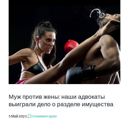
Муж против жены: наши адвокаты
выиграли дело о разделе имущества
5 Май 2021
0 комментарии
chat_bubble_outline