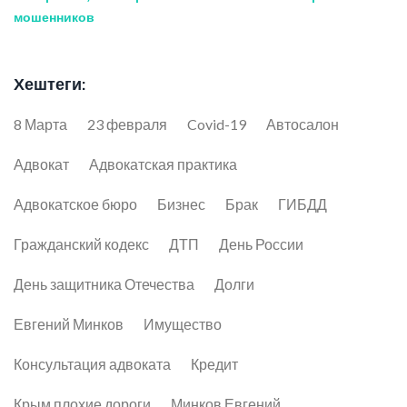
мошенников
Хештеги:
8 Марта
23 февраля
Covid-19
Автосалон
Адвокат
Адвокатская практика
Адвокатское бюро
Бизнес
Брак
ГИБДД
Гражданский кодекс
ДТП
День России
День защитника Отечества
Долги
Евгений Минков
Имущество
Консультация адвоката
Кредит
Крым плохие дороги
Минков Евгений