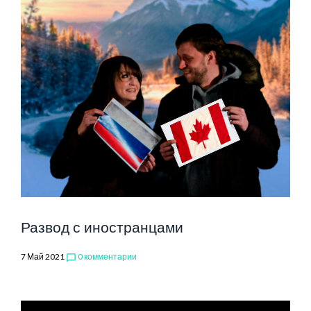
Развод с иностранцами
7 Май 2021
0 комментарии
chat_bubble_outline