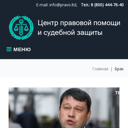
Skip
E-mail: info@pravo.ltd,
Тел.: 8 (800) 444-76-40
to
content
МЕНЮ
Главная
|
Брак
МЕТКА:
БРАК