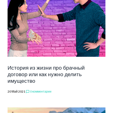
История из жизни про брачный
договор или как нужно делить
имущество
20 Май 2021
0 комментарии
chat_bubble_outline