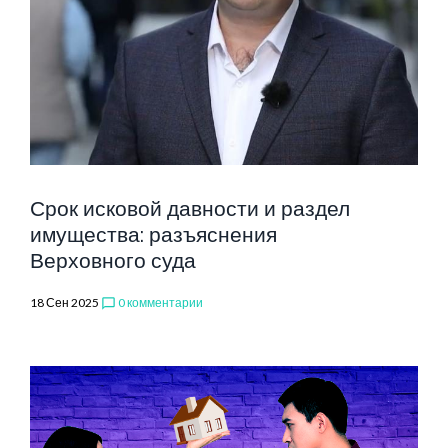
Срок исковой давности и раздел
имущества: разъяснения
Верховного суда
18 Сен 2025
0 комментарии
chat_bubble_outline