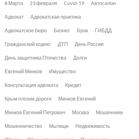
8 Марта
23 февраля
Covid-19
Автосалон
Адвокат
Адвокатская практика
Адвокатское бюро
Бизнес
Брак
ГИБДД
Гражданский кодекс
ДТП
День России
День защитника Отечества
Долги
Евгений Минков
Имущество
Консультация адвоката
Кредит
Крым плохие дороги
Минков Евгений
Минков Евгений Петрович
Москва
Мошенники
Мошенничество
Мытищи
Недвижимость