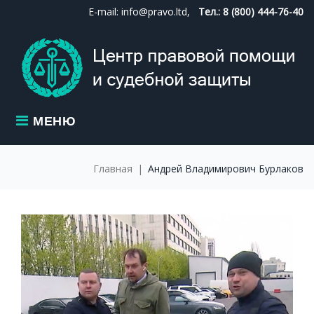
Skip
E-mail: info@pravo.ltd,
Тел.: 8 (800) 444-76-40
to
content
МЕНЮ
Главная
|
Андрей Владимирович Бурлаков
МЕТКА:
АНДРЕЙ