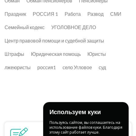
Обман
Обман пенсионеров
Пенсионеры
Праздник
РОССИЯ 1
Работа
Развод
СМИ
Семейный кодекс
УГОЛОВНОЕ ДЕЛО
Центр правовой помощи и судебной защиты
Штрафы
Юридическая помощь
Юристы
лжеюристы
россия1
село Угловое
суд
Используем куки
Пользуясь сайтом, вы соглашаетесь на
использование файлов куки. Благодаря
этому сайт работает лучше.