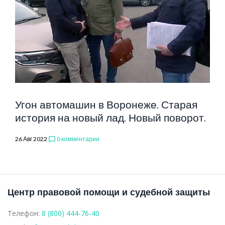
ВЛАДИМИРО
БУРЛАКОВ
Угон автомашин в Воронеже. Старая
история на новый лад. Новый поворот.
26 Авг 2022
0 комментарии
chat_bubble_outline
Центр правовой помощи и судебной защиты
Телефон:
8 (800) 444-76-40