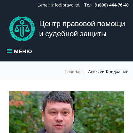
Skip
E-mail: info@pravo.ltd,
Тел.: 8 (800) 444-76-40
to
content
МЕНЮ
Главная
|
Алексей Кондрашин
МЕТКА:
АЛЕКСЕЙ