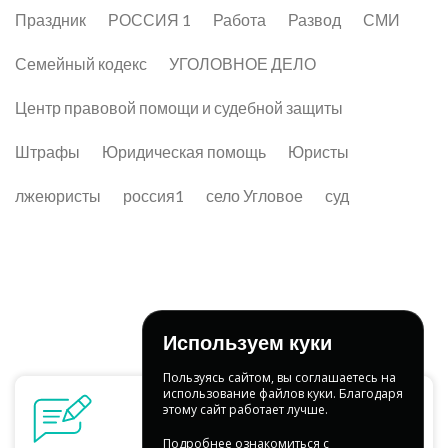
Праздник
РОССИЯ 1
Работа
Развод
СМИ
Семейный кодекс
УГОЛОВНОЕ ДЕЛО
Центр правовой помощи и судебной защиты
Штрафы
Юридическая помощь
Юристы
лжеюристы
россия1
село Угловое
суд
Используем куки
Пользуясь сайтом, вы соглашаетесь на
использование файлов куки. Благодаря
этому сайт работает лучше.
Подробнее ознакомиться с