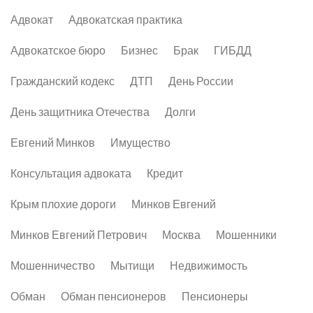
Адвокат
Адвокатская практика
Адвокатское бюро
Бизнес
Брак
ГИБДД
Гражданский кодекс
ДТП
День России
День защитника Отечества
Долги
Евгений Минков
Имущество
Консультация адвоката
Кредит
Крым плохие дороги
Минков Евгений
Минков Евгений Петрович
Москва
Мошенники
Мошенничество
Мытищи
Недвижимость
Обман
Обман пенсионеров
Пенсионеры