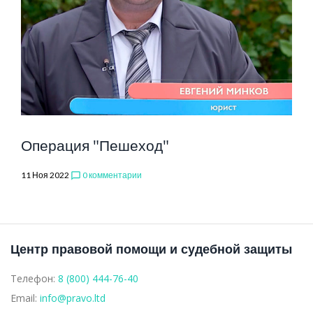
КОНДРАШИН
Операция "Пешеход"
11 Ноя 2022
0 комментарии
chat_bubble_outline
Центр правовой помощи и судебной защиты
Телефон:
8 (800) 444-76-40
Email:
info@pravo.ltd