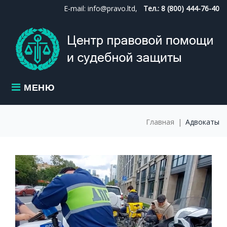
Skip
E-mail: info@pravo.ltd,
Тел.: 8 (800) 444-76-40
to
content
МЕНЮ
Главная
|
Адвокаты
МЕТКА:
АДВОКАТЫ