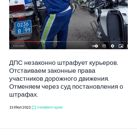
ДПС незаконно штрафует курьеров.
Отстаиваем законные права
участников дорожного движения.
Отменяем через суд постановления о
штрафах.
13 Июл 2022
0 комментарии
chat_bubble_outline