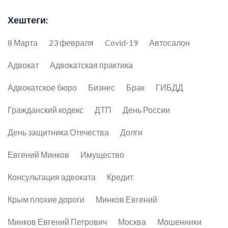
Хештеги:
8 Марта
23 февраля
Covid-19
Автосалон
Адвокат
Адвокатская практика
Адвокатское бюро
Бизнес
Брак
ГИБДД
Гражданский кодекс
ДТП
День России
День защитника Отечества
Долги
Евгений Минков
Имущество
Консультация адвоката
Кредит
Крым плохие дороги
Минков Евгений
Минков Евгений Петрович
Москва
Мошенники