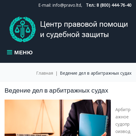
Skip
E-mail: info@pravo.ltd,
Тел.: 8 (800) 444-76-40
to
content
МЕНЮ
Главная
|
Ведение дел в арбитражных судах
Ведение дел в арбитражных судах
Арбитр
ажное
судопр
оизвод