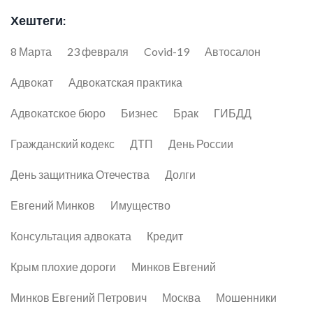
Хештеги:
8 Марта
23 февраля
Covid-19
Автосалон
Адвокат
Адвокатская практика
Адвокатское бюро
Бизнес
Брак
ГИБДД
Гражданский кодекс
ДТП
День России
День защитника Отечества
Долги
Евгений Минков
Имущество
Консультация адвоката
Кредит
Крым плохие дороги
Минков Евгений
Минков Евгений Петрович
Москва
Мошенники